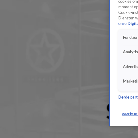
cookies om 
moment opn
Cookie-inst
Diensten w
onze Digit
Function
Analyti
Adverti
Marketi
Derde parti
Voorkeur