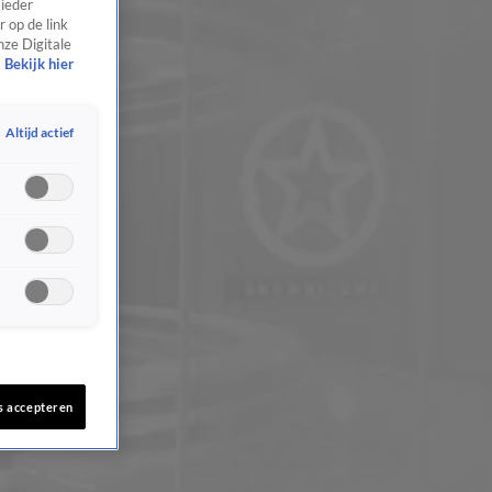
 ieder
 op de link
nze Digitale
Bekijk hier
Altijd actief
s accepteren