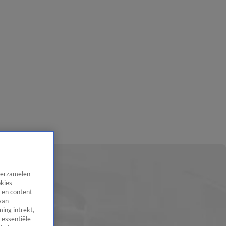
 verzamelen
okies
 en content
van
ing intrekt,
 essentiële