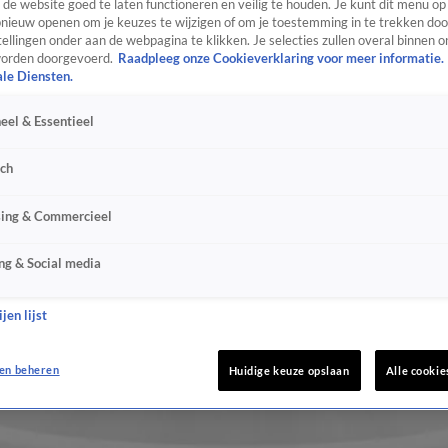
de website goed te laten functioneren en veilig te houden. Je kunt dit menu op
ieuw openen om je keuzes te wijzigen of om je toestemming in te trekken door
ellingen onder aan de webpagina te klikken. Je selecties zullen overal binnen o
orden doorgevoerd.
Raadpleeg onze Cookieverklaring voor meer informatie.
ale Diensten.
eel & Essentieel
sch
sing & Commercieel
ng & Social media
jen lijst
en beheren
Huidige keuze opslaan
Alle cookie