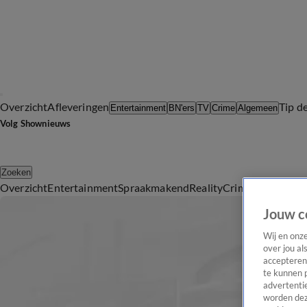
Overzicht
Afleveringen
Tip d
Entertainment
BN'ers
TV
Crime
Algemeen
Volg Shownieuws
Zoeken
Overzicht
Entertainment
Spraakmakend
Reality
Crime
Video's
Afl
Jouw c
Wij en onz
over jou al
accepteren
te kunnen 
advertentie
worden dez