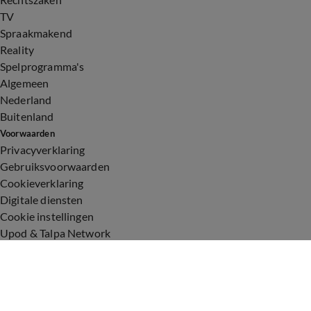
TV
Spraakmakend
Reality
Spelprogramma's
Algemeen
Nederland
Buitenland
Voorwaarden
Privacyverklaring
Gebruiksvoorwaarden
Cookieverklaring
Digitale diensten
Cookie instellingen
Upod & Talpa Network
Adverteren
Vacatures
Publieksservice
Toegankelijkheid