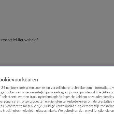
e redactie
Nieuwsbrief
everingen
ookievoorkeuren
e
29
partners gebruiken cookies en vergelijkbare technieken om informatie te
s gebruiker van onze website(s), jouw gedrag en jouw apparaten. Als je „Alle co
” selecteert, worden trackingtechnologieën ingeschakeld om onze advertenties
personaliseren, onze producten en diensten te verbeteren en om de prestaties 
s en content te meten. Als je „Huidige keuze opslaan” selecteert of je toestemm
e trackingtechnologieën uitgeschakeld. We gebruiken dan enkel functionele en