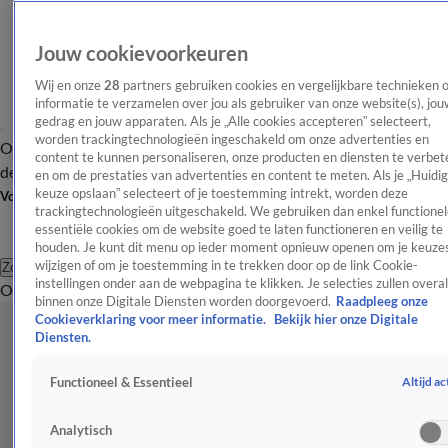
Jouw cookievoorkeuren
Wij en onze
28
partners gebruiken cookies en vergelijkbare technieken 
informatie te verzamelen over jou als gebruiker van onze website(s), jou
gedrag en jouw apparaten. Als je „Alle cookies accepteren” selecteert,
worden trackingtechnologieën ingeschakeld om onze advertenties en
Overzicht
Afleveringen
Tip
Entertainment
BN'ers
TV
Crime
Algemeen
content te kunnen personaliseren, onze producten en diensten te verbet
de redactie
Nieuwsbrief
en om de prestaties van advertenties en content te meten. Als je „Huidi
keuze opslaan” selecteert of je toestemming intrekt, worden deze
Volg Shownieuws
trackingtechnologieën uitgeschakeld. We gebruiken dan enkel functionel
essentiële cookies om de website goed te laten functioneren en veilig te
houden. Je kunt dit menu op ieder moment opnieuw openen om je keuzes
wijzigen of om je toestemming in te trekken door op de link Cookie-
Zoeken
instellingen onder aan de webpagina te klikken. Je selecties zullen overal
Overzicht
Entertainment
Spraakmakend
Reality
Crime
Video's
Afl
binnen onze Digitale Diensten worden doorgevoerd.
Raadpleeg onze
Cookieverklaring voor meer informatie.
Bekijk hier onze Digitale
Diensten.
Altijd ac
Functioneel & Essentieel
Analytisch