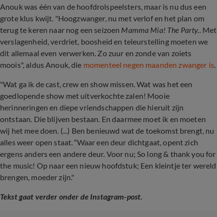
Anouk was één van de hoofdrolspeelsters, maar is nu dus een
grote klus kwijt. "
Hoogzwanger, nu met verlof en het plan om
terug te keren naar nog een seizoen
Mamma Mia! The Party..
Met
verslagenheid, verdriet, boosheid en teleurstelling moeten we
dit allemaal even verwerken. Zo zuur en zonde van zoiets
moois", aldus Anouk, die
momenteel negen maanden zwanger is
.
"Wat ga ik de cast, crew en show missen. Wat was het een
goedlopende show met uitverkochte zalen! Mooie
herinneringen en diepe vriendschappen die hieruit zijn
ontstaan. Die blijven bestaan. En daarmee moet ik en moeten
wij het mee doen. (...) Ben benieuwd wat de toekomst brengt, nu
alles weer open staat. “Waar een deur dichtgaat, opent zich
ergens anders een andere deur. Voor nu; So long & thank you for
the music! Op naar een nieuw hoofdstuk; Een kleintje ter wereld
brengen, moeder zijn."
Tekst gaat verder onder de Instagram-post.