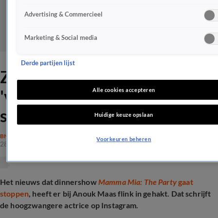
Advertising & Commercieel
Marketing & Social media
Derde partijen lijst
Zwangere Anouk Maas voelt
'verdriet en boosheid' na
Alle cookies accepteren
slecht nieuws
Huidige keuze opslaan
BN'ERS
Voorkeuren beheren
28 aug 2025, 13:33
Het nieuws dat dinnershow
Mamma Mia: The Party
gaat
stoppen
, heeft er bij Anouk Maas flink in gehakt. Dat schrijft
de hoogzwangere actrice op Instagram.