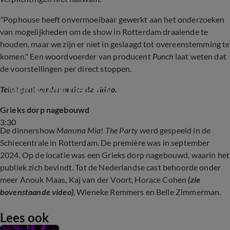
"
Pophouse heeft onvermoeibaar gewerkt aan het onderzoeken
van mogelijkheden om de show in Rotterdam draaiende te
houden, maar we zijn er niet in geslaagd tot overeenstemming te
komen." Een woordvoerder van producent
Punch
laat weten dat
de voorstellingen per direct stoppen.
Horace Cohen krijgt hoofdrol Nederlandse 
Mamma Mia the Party
Tekst gaat verder onder de video.
Grieks dorp nagebouwd
3:30
De dinnershow
Mamma Mia! The Party
werd gespeeld in de
Schiecentrale in Rotterdam. De première was in september
2024. Op de locatie was een Grieks dorp nagebouwd, waarin het
publiek zich bevindt. Tot de Nederlandse cast behoorde onder
meer Anouk Maas, Kaj van der Voort, Horace Cohen
(zie
bovenstaande video)
, Wieneke Remmers en Belle Zimmerman.
Lees ook