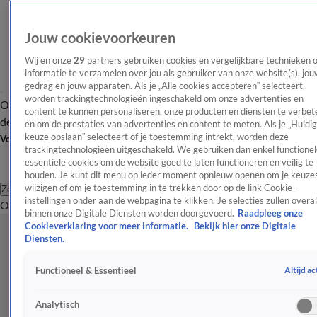
Jouw cookievoorkeuren
Wij en onze
29
partners gebruiken cookies en vergelijkbare technieken 
informatie te verzamelen over jou als gebruiker van onze website(s), jou
gedrag en jouw apparaten. Als je „Alle cookies accepteren” selecteert,
worden trackingtechnologieën ingeschakeld om onze advertenties en
Overzicht
Afleveringen
Tip
Entertainment
BN'ers
TV
Crime
Algemeen
content te kunnen personaliseren, onze producten en diensten te verbet
de redactie
Nieuwsbrief
en om de prestaties van advertenties en content te meten. Als je „Huidi
keuze opslaan” selecteert of je toestemming intrekt, worden deze
Volg Shownieuws
trackingtechnologieën uitgeschakeld. We gebruiken dan enkel functionel
essentiële cookies om de website goed te laten functioneren en veilig te
houden. Je kunt dit menu op ieder moment opnieuw openen om je keuzes
wijzigen of om je toestemming in te trekken door op de link Cookie-
Zoeken
instellingen onder aan de webpagina te klikken. Je selecties zullen overal
Overzicht
Entertainment
Spraakmakend
Reality
Crime
Video's
Afl
binnen onze Digitale Diensten worden doorgevoerd.
Raadpleeg onze
Cookieverklaring voor meer informatie.
Bekijk hier onze Digitale
Diensten.
Altijd ac
Functioneel & Essentieel
Analytisch