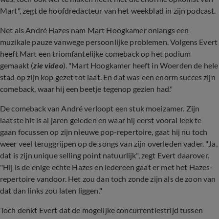
Mart", zegt de hoofdredacteur van het weekblad in zijn podcast.
Net als André Hazes nam Mart Hoogkamer onlangs een
muzikale pauze vanwege persoonlijke problemen. Volgens Evert
heeft Mart een triomfantelijke comeback op het podium
gemaakt (
zie video
). "Mart Hoogkamer heeft in Woerden de hele
stad op zijn kop gezet tot laat. En dat was een enorm succes zijn
comeback, waar hij een beetje tegenop gezien had."
De comeback van André verloopt een stuk moeizamer. Zijn
laatste hit is al jaren geleden en waar hij eerst vooral leek te
gaan focussen op zijn nieuwe pop-repertoire, gaat hij nu toch
weer veel teruggrijpen op de songs van zijn overleden vader. "Ja,
dat is zijn
unique selling point natuurlijk", zegt Evert daarover.
"Hij is de enige echte Hazes en iedereen gaat er met het Hazes-
repertoire vandoor. Het zou dan toch zonde zijn als de zoon van
dat dan links zou laten liggen."
Toch denkt Evert dat de mogelijke concurrentiestrijd tussen