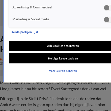
Advertising & Commercieel
Marketing & Social media
Derde partijen lijst
André Hazes bang voor Mart
Hoogkamer?
Alle cookies accepteren
Huidige keuze opslaan
HAZES
20 aug 2023, 11:21
Voorkeuren beheren
Maakt André Hazes zich zorgen over zijn eigen carrière nu Mart
Hoogkamer hit na hit scoort? Evert Santegoeds denkt van wel...
Dit zegt hij in de Strikt Privé. "
Ik denk toch dat de reden dat
André weer eerder is gaan optreden dan hij eigenlijk van plan
was, toch ook wel te maken heeft met die enorme opkomst van