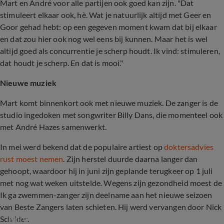
Mart en André voor alle partijen ook goed kan zijn. "Dat
stimuleert elkaar ook, hè. Wat je natuurlijk altijd met Geer en
Goor gehad hebt: op een gegeven moment kwam dat bij elkaar
en dat zou hier ook nog wel eens bij kunnen. Maar het is wel
altijd goed als concurrentie je scherp houdt. Ik vind: stimuleren,
dat houdt je scherp. En dat is mooi."
Nieuwe muziek
Mart komt binnenkort ook met nieuwe muziek. De zanger is de
studio ingedoken met songwriter Billy Dans, die momenteel ook
met André Hazes samenwerkt.
In mei werd bekend dat de populaire artiest op
doktersadvies
rust moest nemen
. Zijn herstel duurde daarna langer dan
gehoopt, waardoor hij in juni zijn geplande terugkeer op 1 juli
met nog wat weken uitstelde. Wegens zijn gezondheid moest de
Ik ga zwemmen-zanger zijn deelname aan het nieuwe seizoen
van Beste Zangers laten schieten. Hij werd vervangen door Nick
Billy Dans over burn-out Mart Hoogkamer
Schilder.