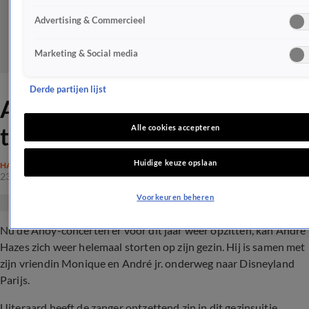
Advertising & Commercieel
Marketing & Social media
Derde partijen lijst
André Hazes er even
tussenuit met zijn gezin
Alle cookies accepteren
Huidige keuze opslaan
HAZES
23 okt 2019, 12:58
Voorkeuren beheren
Nu de Ahoy-concerten er voor dit jaar weer opzitten, kan André
Hazes zich weer helemaal storten op zijn gezin. Hij is samen met
zijn vriendin Monique en André jr. onderweg naar Disneyland
Parijs.
Uiteraard heeft de zanger ontzettend zin in dit gezinsuitje,