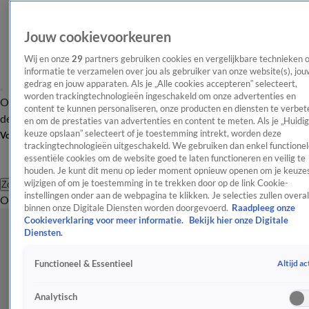
Jouw cookievoorkeuren
Wij en onze
29
partners gebruiken cookies en vergelijkbare technieken 
informatie te verzamelen over jou als gebruiker van onze website(s), jou
gedrag en jouw apparaten. Als je „Alle cookies accepteren” selecteert,
worden trackingtechnologieën ingeschakeld om onze advertenties en
Overzicht
Afleveringen
Tip
Entertainment
BN'ers
TV
Crime
Algemeen
content te kunnen personaliseren, onze producten en diensten te verbet
de redactie
Nieuwsbrief
en om de prestaties van advertenties en content te meten. Als je „Huidi
keuze opslaan” selecteert of je toestemming intrekt, worden deze
Volg Shownieuws
trackingtechnologieën uitgeschakeld. We gebruiken dan enkel functionel
essentiële cookies om de website goed te laten functioneren en veilig te
houden. Je kunt dit menu op ieder moment opnieuw openen om je keuzes
wijzigen of om je toestemming in te trekken door op de link Cookie-
Zoeken
instellingen onder aan de webpagina te klikken. Je selecties zullen overal
Overzicht
Entertainment
Spraakmakend
Reality
Crime
Video's
Afl
binnen onze Digitale Diensten worden doorgevoerd.
Raadpleeg onze
Cookieverklaring voor meer informatie.
Bekijk hier onze Digitale
Diensten.
Altijd ac
Functioneel & Essentieel
Analytisch