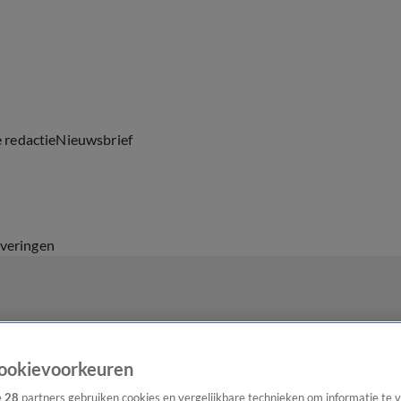
e redactie
Nieuwsbrief
everingen
ookievoorkeuren
e
28
partners gebruiken cookies en vergelijkbare technieken om informatie te