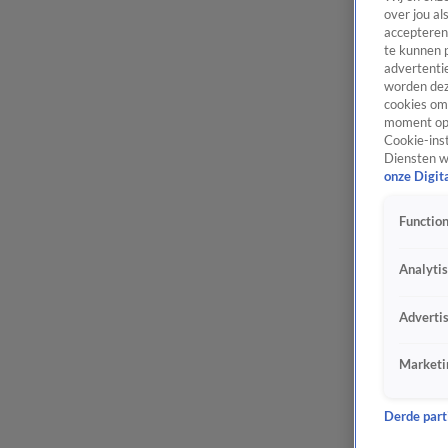
over jou al
accepteren
te kunnen 
advertentie
worden dez
cookies om 
moment opn
Cookie-inst
Diensten w
onze Digit
Function
Analyti
Adverti
Marketi
Derde parti