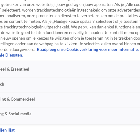
s gebruiker van onze website(s), jouw gedrag en jouw apparaten. Als je „Alle co
” selecteert, worden trackingtechnologieën ingeschakeld om onze advertenties
personaliseren, onze producten en diensten te verbeteren en om de prestaties 
s en content te meten. Als je „Huidige keuze opslaan” selecteert of je toestemm
e trackingtechnologieën uitgeschakeld. We gebruiken dan enkel functionele en
de website goed te laten functioneren en veilig te houden. Je kunt dit menu op
ieuw openen om je keuzes te wijzigen of om je toestemming in te trekken door
ellingen onder aan de webpagina te klikken. Je selecties zullen overal binnen o
orden doorgevoerd.
Raadpleeg onze Cookieverklaring voor meer informatie.
ale Diensten.
eel & Essentieel
sch
sing & Commercieel
ng & Social media
jen lijst