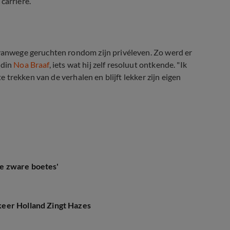
carrière.
 vanwege geruchten rondom zijn privéleven. Zo werd er
ndin
Noa Braaf
, iets wat hij zelf resoluut ontkende. "Ik
te trekken van de verhalen en blijft lekker zijn eigen
eigen podcast
 je zware boetes'
eer Holland Zingt Hazes