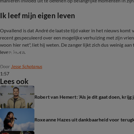
manieren invloed uit te oefenen op belangrijke momenten in zijn 
Ik leef mijn eigen leven
Opvallend is dat André de laatste tijd vaker in het nieuws komt
recent gespeculeerd over een mogelijke verhuizing met zijn vrie
woon hier net", liet hij weten. De zanger lijkt zich dus weinig aan 
André en Roxeanne Hazes enorm openhartig in 
leven, leven.
Door
Jesse Schotanus
1:57
Lees ook
Robert van Hemert: 'Als je dit gaat doen, krijg
Roxeanne Hazes uit dankbaarheid voor terugk