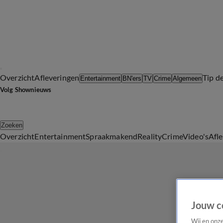
Overzicht
Afleveringen
Tip d
Entertainment
BN'ers
TV
Crime
Algemeen
Volg Shownieuws
Zoeken
Overzicht
Entertainment
Spraakmakend
Reality
Crime
Video's
Afl
Jouw c
Wij en onz