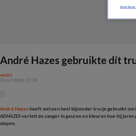
Voorkeur
André Hazes gebruikte dít tr
HAZES
26 mrt 2026, 17:18
André Hazes
heeft wel een heel bijzonder trucje gebruikt om i
ADHAZES
vertelt de zanger in geuren en kleuren hoe hij jare
slepen.