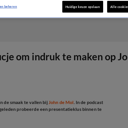
en beheren
Huidige keuze opslaan
Alle cookie
ucje om indruk te maken op J
n de smaak te vallen bij
John de Mol
. In de podcast
n geleden probeerde een presentatieklus binnen te