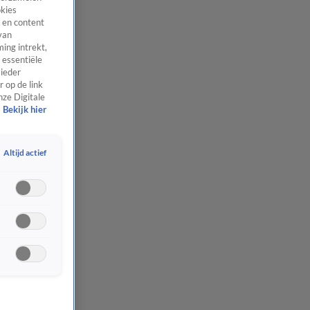
okies
 en content
van
ing intrekt,
 essentiële
 ieder
 op de link
nze Digitale
Bekijk hier
Altijd actief