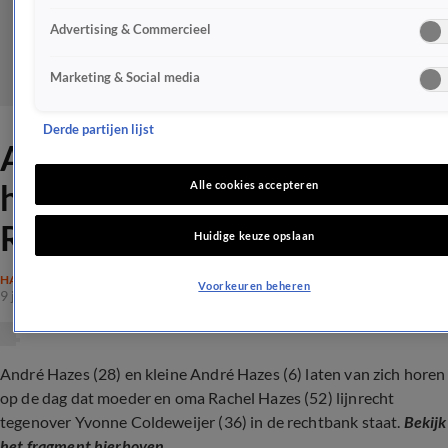
Advertising & Commercieel
Marketing & Social media
Derde partijen lijst
André Hazes laat van zich
horen op dag rechtszaak
Alle cookies accepteren
Rachel
Huidige keuze opslaan
HAZES
Voorkeuren beheren
9 jan 2023, 19:31
André Hazes (28) en kleine André Hazes (6) laten van zich horen
op de dag dat moeder en oma Rachel Hazes (52) lijnrecht
tegenover Yvonne Coldeweijer (36) in de rechtbank staat.
Bekijk
het fragment hierboven