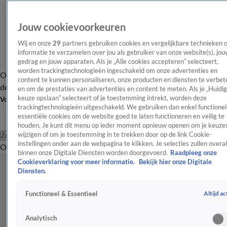
Jouw cookievoorkeuren
Wij en onze
29
partners gebruiken cookies en vergelijkbare technieken 
informatie te verzamelen over jou als gebruiker van onze website(s), jou
gedrag en jouw apparaten. Als je „Alle cookies accepteren” selecteert,
worden trackingtechnologieën ingeschakeld om onze advertenties en
Overzicht
Afleveringen
Tip
Entertainment
BN'ers
TV
Crime
Algemeen
content te kunnen personaliseren, onze producten en diensten te verbet
de redactie
Nieuwsbrief
en om de prestaties van advertenties en content te meten. Als je „Huidi
keuze opslaan” selecteert of je toestemming intrekt, worden deze
Volg Shownieuws
trackingtechnologieën uitgeschakeld. We gebruiken dan enkel functionel
essentiële cookies om de website goed te laten functioneren en veilig te
houden. Je kunt dit menu op ieder moment opnieuw openen om je keuzes
wijzigen of om je toestemming in te trekken door op de link Cookie-
Zoeken
instellingen onder aan de webpagina te klikken. Je selecties zullen overal
Overzicht
Entertainment
Spraakmakend
Reality
Crime
Video's
Afl
binnen onze Digitale Diensten worden doorgevoerd.
Raadpleeg onze
Cookieverklaring voor meer informatie.
Bekijk hier onze Digitale
Diensten.
Altijd ac
Functioneel & Essentieel
Analytisch