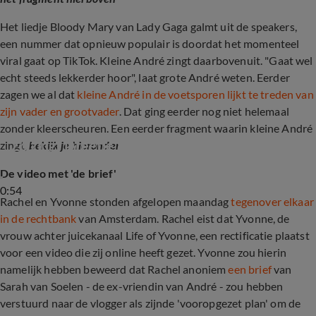
Het liedje Bloody Mary van Lady Gaga galmt uit de speakers,
een nummer dat opnieuw populair is doordat het momenteel
viral gaat op TikTok. Kleine André zingt daarbovenuit. "Gaat wel
echt steeds lekkerder hoor", laat grote André weten. Eerder
zagen we al dat
kleine André in de voetsporen lijkt te treden van
zijn vader en grootvader
. Dat ging eerder nog niet helemaal
zonder kleerscheuren. Een eerder fragment waarin kleine André
Zo zingt Dreetje Hazes voor papa André
zingt,
bekijk je hieronder
De video met 'de brief'
0:54
Rachel en Yvonne stonden afgelopen maandag
tegenover elkaar
in de rechtbank
van Amsterdam. Rachel eist dat Yvonne, de
vrouw achter juicekanaal Life of Yvonne, een rectificatie plaatst
voor een video die zij online heeft gezet. Yvonne zou hierin
namelijk hebben beweerd dat Rachel anoniem
een brief
van
Sarah van Soelen - de ex-vriendin van André - zou hebben
verstuurd naar de vlogger als zijnde 'vooropgezet plan' om de