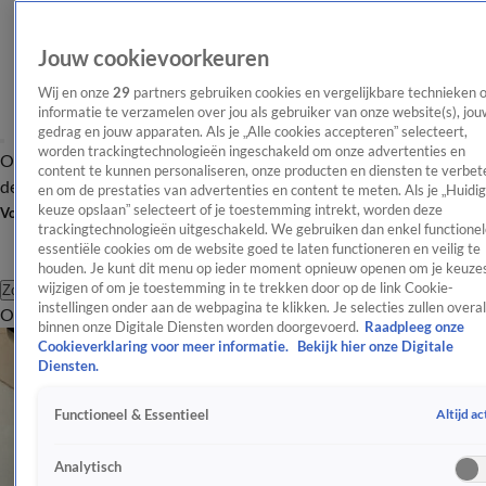
Jouw cookievoorkeuren
Wij en onze
29
partners gebruiken cookies en vergelijkbare technieken 
informatie te verzamelen over jou als gebruiker van onze website(s), jou
gedrag en jouw apparaten. Als je „Alle cookies accepteren” selecteert,
worden trackingtechnologieën ingeschakeld om onze advertenties en
Overzicht
Afleveringen
Tip
Entertainment
BN'ers
TV
Crime
Algemeen
content te kunnen personaliseren, onze producten en diensten te verbet
de redactie
Nieuwsbrief
en om de prestaties van advertenties en content te meten. Als je „Huidi
keuze opslaan” selecteert of je toestemming intrekt, worden deze
Volg Shownieuws
trackingtechnologieën uitgeschakeld. We gebruiken dan enkel functionel
essentiële cookies om de website goed te laten functioneren en veilig te
houden. Je kunt dit menu op ieder moment opnieuw openen om je keuzes
wijzigen of om je toestemming in te trekken door op de link Cookie-
Zoeken
instellingen onder aan de webpagina te klikken. Je selecties zullen overal
Overzicht
Entertainment
Spraakmakend
Reality
Crime
Video's
Afl
binnen onze Digitale Diensten worden doorgevoerd.
Raadpleeg onze
Cookieverklaring voor meer informatie.
Bekijk hier onze Digitale
Diensten.
Altijd ac
Functioneel & Essentieel
Analytisch