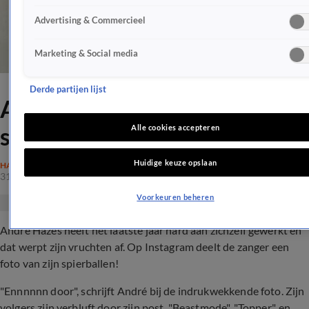
Advertising & Commercieel
Marketing & Social media
Derde partijen lijst
André Hazes laat zijn
spierballen zien
Alle cookies accepteren
Huidige keuze opslaan
HAZES
31 aug 2020, 18:58
Voorkeuren beheren
André Hazes heeft het laatste jaar hard aan zichzelf gewerkt en
dat werpt zijn vruchten af. Op Instagram deelt de zanger een
foto van zijn spierballen!
"Ennnnnn door", schrijft André bij de indrukwekkende foto. Zijn
volgers zijn verbluft door zijn post. "Beastmode", "Topper", en