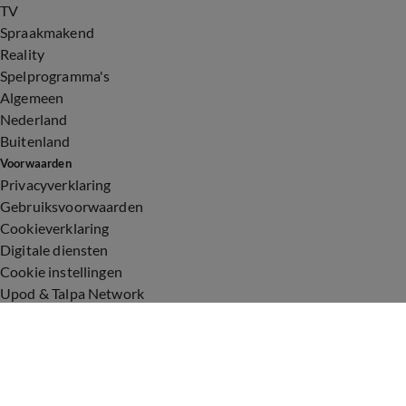
TV
Spraakmakend
Reality
Spelprogramma's
Algemeen
Nederland
Buitenland
Voorwaarden
Privacyverklaring
Gebruiksvoorwaarden
Cookieverklaring
Digitale diensten
Cookie instellingen
Upod & Talpa Network
Adverteren
Vacatures
Publieksservice
Toegankelijkheid
Over ons