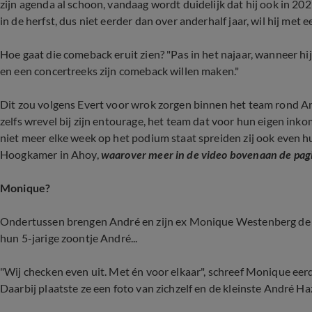
zijn agenda al schoon, vandaag wordt duidelijk dat hij ook in 202
in de herfst, dus niet eerder dan over anderhalf jaar, wil hij m
Hoe gaat die comeback eruit zien? "Pas in het najaar, wanneer hij 
en een concertreeks zijn comeback willen maken."
Dit zou volgens Evert voor wrok zorgen binnen het team rond And
zelfs wrevel bij zijn entourage, het team dat voor hun eigen ink
niet meer elke week op het podium staat spreiden zij ook even 
Hoogkamer in Ahoy,
waarover meer in de video bovenaan de pag
Monique?
Ondertussen brengen André en zijn ex Monique Westenberg de
hun 5-jarige zoontje André...
"Wij checken even uit. Met én voor elkaar", schreef Monique eer
Daarbij plaatste ze een foto van zichzelf en de kleinste André Ha