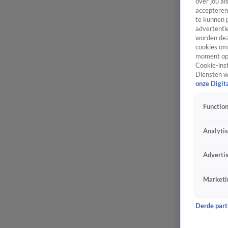
over jou al
accepteren
te kunnen 
advertentie
worden dez
cookies om 
moment opn
Cookie-inst
Diensten w
onze Digit
Function
Analyti
Adverti
Marketi
Derde parti