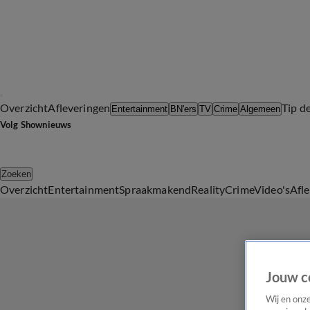
Overzicht
Afleveringen
Tip d
Entertainment
BN'ers
TV
Crime
Algemeen
Volg Shownieuws
Zoeken
Overzicht
Entertainment
Spraakmakend
Reality
Crime
Video's
Afl
Jouw c
Wij en onz