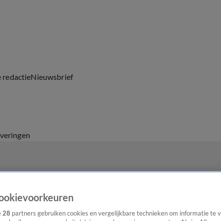
e redactie
Nieuwsbrief
everingen
ookievoorkeuren
e
28
partners gebruiken cookies en vergelijkbare technieken om informatie te