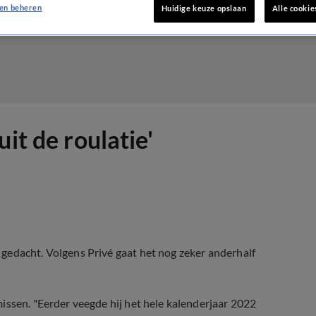
en beheren
Huidige keuze opslaan
Alle cookie
it de roulatie'
gedacht. Volgens Privé gaat het nog zeker anderhalf
issen. "Eerder veegde hij het hele kalenderjaar 2022