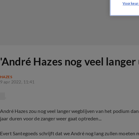
Voorkeur
'André Hazes nog veel langer u
HAZES
9 apr 2022, 11:41
André Hazes zou nog veel langer wegblijven van het podium dan 
jaar duren voor de zanger weer gaat optreden...
Evert Santegoeds schrijft dat we André nog lang zullen moeten m