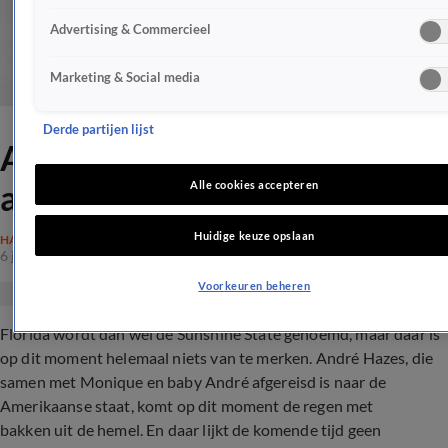
Advertising & Commercieel
Marketing & Social media
Derde partijen lijst
André kan wel huilen na
aankomst Florida
Alle cookies accepteren
Huidige keuze opslaan
HAZES
6 juni 2017, 18:04
Voorkeuren beheren
Florida wordt dan wel de Sunshine State genoemd, maar daar is
op dit moment helemaal niets van te merken. André Hazes, die
samen met Monique en baby André afgereisd is naar de
Amerikaanse staat, komt op dit moment de regen met
bakken uit de hemel. En daar lijkt de komende tijd geen