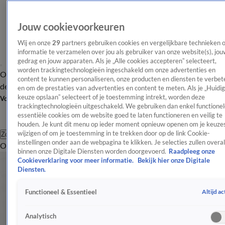
Jouw cookievoorkeuren
Wij en onze
29
partners gebruiken cookies en vergelijkbare technieken 
informatie te verzamelen over jou als gebruiker van onze website(s), jou
gedrag en jouw apparaten. Als je „Alle cookies accepteren” selecteert,
worden trackingtechnologieën ingeschakeld om onze advertenties en
Overzicht
Afleveringen
Tip
Entertainment
BN'ers
TV
Crime
Algemeen
content te kunnen personaliseren, onze producten en diensten te verbet
de redactie
Nieuwsbrief
en om de prestaties van advertenties en content te meten. Als je „Huidi
keuze opslaan” selecteert of je toestemming intrekt, worden deze
Volg Shownieuws
trackingtechnologieën uitgeschakeld. We gebruiken dan enkel functionel
essentiële cookies om de website goed te laten functioneren en veilig te
houden. Je kunt dit menu op ieder moment opnieuw openen om je keuzes
wijzigen of om je toestemming in te trekken door op de link Cookie-
Zoeken
instellingen onder aan de webpagina te klikken. Je selecties zullen overal
Overzicht
Entertainment
Spraakmakend
Reality
Crime
Video's
Afl
binnen onze Digitale Diensten worden doorgevoerd.
Raadpleeg onze
Cookieverklaring voor meer informatie.
Bekijk hier onze Digitale
Diensten.
Altijd ac
Functioneel & Essentieel
Analytisch