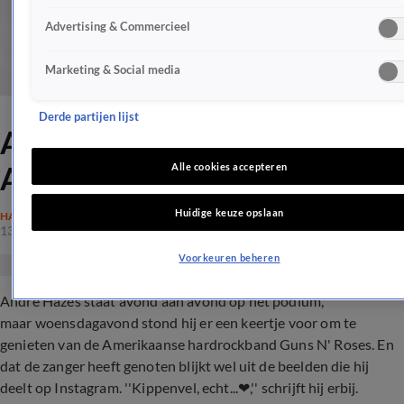
Advertising & Commercieel
Marketing & Social media
Derde partijen lijst
André krijgt kippenvel van
Axl &amp; Co.
Alle cookies accepteren
Huidige keuze opslaan
HAZES
13 juli 2017, 21:00
Voorkeuren beheren
André Hazes staat avond aan avond op het podium,
maar woensdagavond stond hij er een keertje voor om te
genieten van de Amerikaanse hardrockband Guns N' Roses. En
dat de zanger heeft genoten blijkt wel uit de beelden die hij
deelt op Instagram. ''Kippenvel, echt...❤,'' schrijft hij erbij.