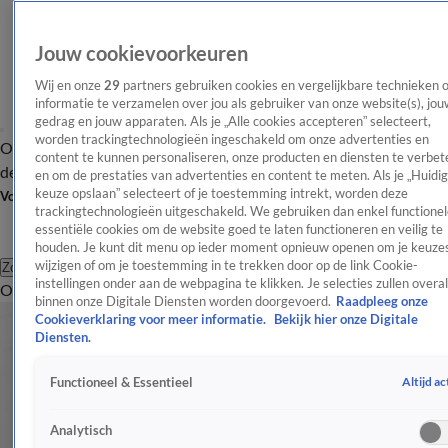
Jouw cookievoorkeuren
Wij en onze
29
partners gebruiken cookies en vergelijkbare technieken 
informatie te verzamelen over jou als gebruiker van onze website(s), jou
gedrag en jouw apparaten. Als je „Alle cookies accepteren” selecteert,
worden trackingtechnologieën ingeschakeld om onze advertenties en
Overzicht
Afleveringen
Tip
Entertainment
BN'ers
TV
Crime
Algemeen
content te kunnen personaliseren, onze producten en diensten te verbet
de redactie
Nieuwsbrief
en om de prestaties van advertenties en content te meten. Als je „Huidi
keuze opslaan” selecteert of je toestemming intrekt, worden deze
Volg Shownieuws
trackingtechnologieën uitgeschakeld. We gebruiken dan enkel functionel
essentiële cookies om de website goed te laten functioneren en veilig te
houden. Je kunt dit menu op ieder moment opnieuw openen om je keuzes
wijzigen of om je toestemming in te trekken door op de link Cookie-
Zoeken
instellingen onder aan de webpagina te klikken. Je selecties zullen overal
Overzicht
Entertainment
Spraakmakend
Reality
Crime
Video's
Afl
binnen onze Digitale Diensten worden doorgevoerd.
Raadpleeg onze
Cookieverklaring voor meer informatie.
Bekijk hier onze Digitale
Diensten.
Altijd ac
Functioneel & Essentieel
Analytisch