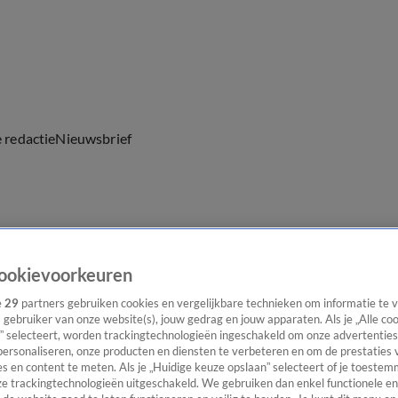
e redactie
Nieuwsbrief
everingen
ookievoorkeuren
e
29
partners gebruiken cookies en vergelijkbare technieken om informatie te
s gebruiker van onze website(s), jouw gedrag en jouw apparaten. Als je „Alle co
” selecteert, worden trackingtechnologieën ingeschakeld om onze advertenties
personaliseren, onze producten en diensten te verbeteren en om de prestaties 
s en content te meten. Als je „Huidige keuze opslaan” selecteert of je toestemm
e trackingtechnologieën uitgeschakeld. We gebruiken dan enkel functionele en