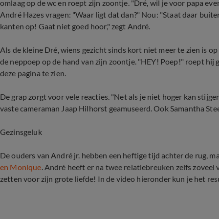
omlaag op de wc en roept zijn zoontje. "Dré, wil je voor papa eve
André Hazes vragen: "Waar ligt dat dan?" Nou: "Staat daar buiten, 
kanten op! Gaat niet goed hoor," zegt André.
Als de kleine Dré, wiens gezicht sinds kort niet meer te zien is 
de neppoep op de hand van zijn zoontje. "HEY! Poep!" roept hij 
deze pagina te zien.
De grap zorgt voor vele reacties. "Net als je niet hoger kan stijgen 
vaste cameraman Jaap Hilhorst geamuseerd. Ook Samantha Stee
Gezinsgeluk
De ouders van André jr. hebben een heftige tijd achter de rug, ma
en Monique
. André heeft er na twee relatiebreuken zelfs zoveel v
zetten voor zijn grote liefde! In de video hieronder kun je het res