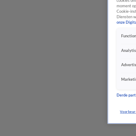
cookies om 
moment opn
Cookie-inst
Diensten w
onze Digit
Function
Analyti
Adverti
Marketi
Derde parti
Voorkeur