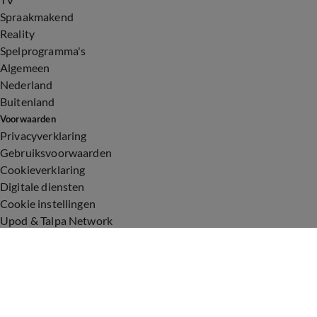
Spraakmakend
Reality
Spelprogramma's
Algemeen
Nederland
Buitenland
Voorwaarden
Privacyverklaring
Gebruiksvoorwaarden
Cookieverklaring
Digitale diensten
Cookie instellingen
Upod & Talpa Network
Adverteren
Vacatures
Publieksservice
Toegankelijkheid
Over ons