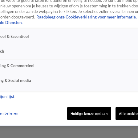
de website goed te laten functioneren en veilig te houden. Je kunt dit menu op
ieuw openen om je keuzes te wijzigen of om je toestemming in te trekken door
ellingen onder aan de webpagina te klikken. Je selecties zullen overal binnen o
orden doorgevoerd.
Raadpleeg onze Cookieverklaring voor meer informatie.
ale Diensten.
eel & Essentieel
sch
sing & Commercieel
ng & Social media
jen lijst
en beheren
Huidige keuze opslaan
Alle cookie