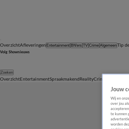
Overzicht
Afleveringen
Tip d
Entertainment
BN'ers
TV
Crime
Algemeen
Volg Shownieuws
Zoeken
Overzicht
Entertainment
Spraakmakend
Reality
Crime
Video's
Afl
Jouw c
Wij en onz
over jou al
accepteren
te kunnen 
advertentie
worden dez