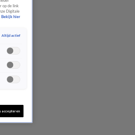
 ieder
 op de link
nze Digitale
Bekijk hier
Altijd actief
s accepteren