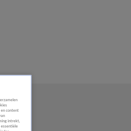
 verzamelen
okies
 en content
van
ing intrekt,
 essentiële