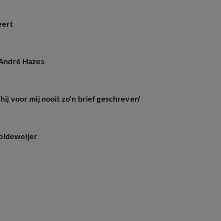
eert
' André Hazes
hij voor mij nooit zo'n brief geschreven'
oldeweijer