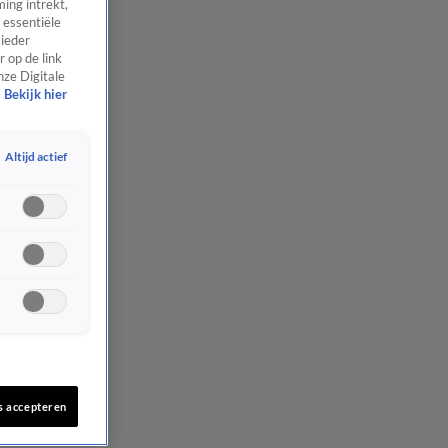
ing intrekt,
 essentiële
 ieder
 op de link
nze Digitale
Bekijk hier
Altijd actief
s accepteren