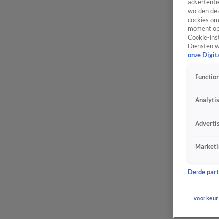
advertentie
worden dez
cookies om 
moment opn
Cookie-inst
Diensten w
onze Digit
Function
Analyti
Adverti
Marketi
Derde parti
Voorkeur