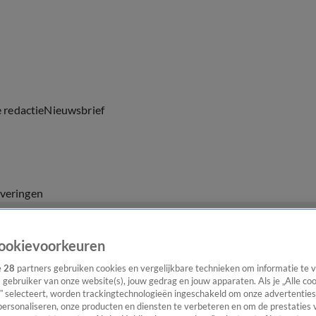
e redactie
Nieuwsbrief
everingen
ookievoorkeuren
e
28
partners gebruiken cookies en vergelijkbare technieken om informatie te
s gebruiker van onze website(s), jouw gedrag en jouw apparaten. Als je „Alle co
” selecteert, worden trackingtechnologieën ingeschakeld om onze advertenties
personaliseren, onze producten en diensten te verbeteren en om de prestaties 