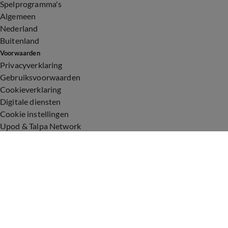
Spelprogramma's
Algemeen
Nederland
Buitenland
Voorwaarden
Privacyverklaring
Gebruiksvoorwaarden
Cookieverklaring
Digitale diensten
Cookie instellingen
Upod & Talpa Network
Adverteren
Vacatures
Publieksservice
Toegankelijkheid
Over ons
Neem contact op
+31 (0)6 - 549 628 21
show@talpanetwork.com