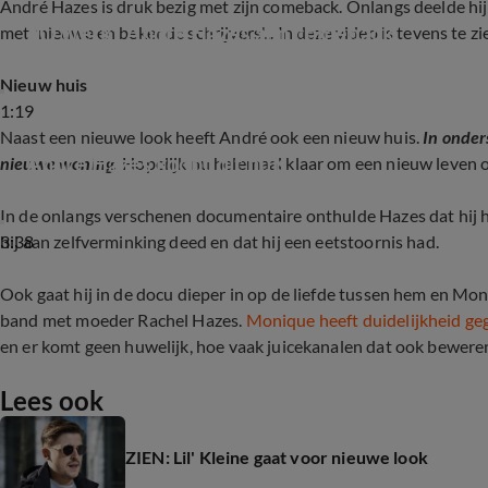
André Hazes is druk bezig met zijn comeback. Onlangs deelde hij e
ZO werkt André Hazes aan comeback
met 'nieuwe en bekende schrijvers'... In deze video is tevens te zie
Nieuw huis
1:19
Naast een nieuwe look heeft André ook een nieuw huis.
In onder
André Hazes koopt dit huis
nieuwe woning.
Hopelijk nu helemaal klaar om een nieuw leven 
In de onlangs verschenen documentaire onthulde Hazes dat hij 
3:38
hij aan zelfverminking deed en dat hij een eetstoornis had.
Ook gaat hij in de docu dieper in op de liefde tussen hem en Mon
band met moeder Rachel Hazes.
Monique heeft duidelijkheid geg
en er komt geen huwelijk, hoe vaak juicekanalen dat ook beweren"
Lees ook
ZIEN: Lil' Kleine gaat voor nieuwe look