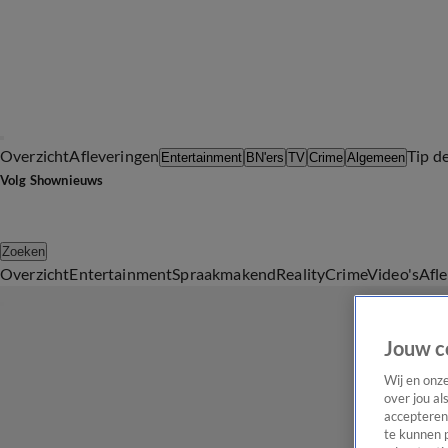
Overzicht
Afleveringen
Tip d
Entertainment
BN'ers
TV
Crime
Algemeen
Volg Shownieuws
Zoeken
Overzicht
Entertainment
Spraakmakend
Reality
Crime
Video's
Afl
Jouw c
Wij en onz
over jou al
accepteren
te kunnen 