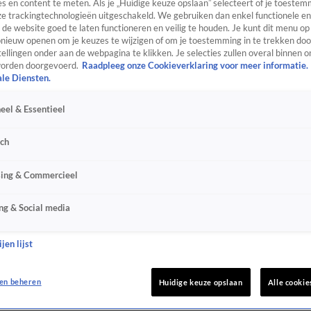
s en content te meten. Als je „Huidige keuze opslaan” selecteert of je toestemm
e trackingtechnologieën uitgeschakeld. We gebruiken dan enkel functionele en
de website goed te laten functioneren en veilig te houden. Je kunt dit menu op
ieuw openen om je keuzes te wijzigen of om je toestemming in te trekken door
ellingen onder aan de webpagina te klikken. Je selecties zullen overal binnen o
orden doorgevoerd.
Raadpleeg onze Cookieverklaring voor meer informatie.
ale Diensten.
eel & Essentieel
sch
sing & Commercieel
ng & Social media
jen lijst
en beheren
Huidige keuze opslaan
Alle cookie