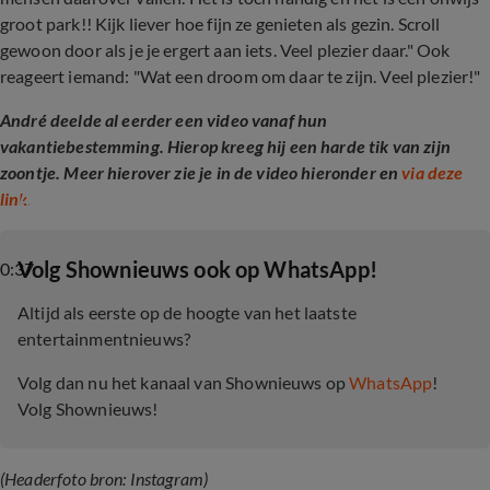
groot park!! Kijk liever hoe fijn ze genieten als gezin. Scroll
gewoon door als je je ergert aan iets. Veel plezier daar." Ook
reageert iemand: "Wat een droom om daar te zijn. Veel plezier!"
André deelde al eerder een video vanaf hun
vakantiebestemming. Hierop kreeg hij een harde tik van zijn
zoontje. Meer hierover zie je in de video hieronder en
via deze
André Hazes krijgt harde tik van zoon
link
.
‎Volg Shownieuws ook op WhatsApp!
0:37
Altijd als eerste op de hoogte van het laatste
entertainmentnieuws?
Volg dan nu het kanaal van Shownieuws op
WhatsApp
!
Volg Shownieuws!
(Headerfoto bron: Instagram)