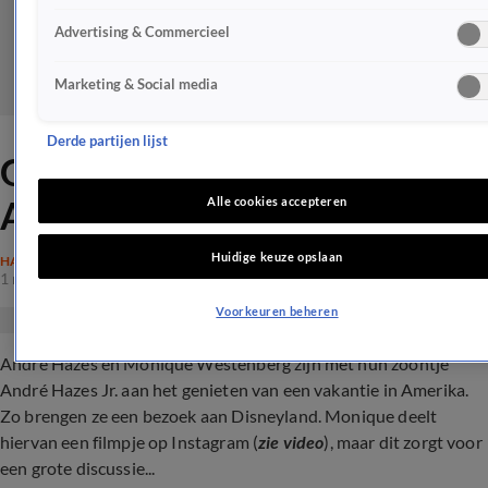
Advertising & Commercieel
Marketing & Social media
Derde partijen lijst
Grote discussie om video
André en Monique
Alle cookies accepteren
Huidige keuze opslaan
HAZES
1 mei 2024, 16:13
Voorkeuren beheren
André Hazes en Monique Westenberg zijn met hun zoontje
André Hazes Jr. aan het genieten van een vakantie in Amerika.
Zo brengen ze een bezoek aan Disneyland. Monique deelt
hiervan een filmpje op Instagram (
zie video
), maar dit zorgt voor
een grote discussie...