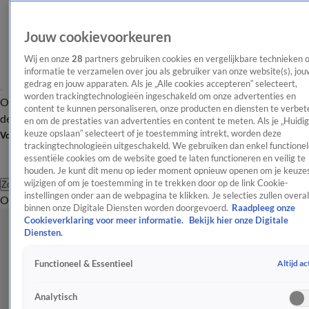
Jouw cookievoorkeuren
Wij en onze
28
partners gebruiken cookies en vergelijkbare technieken 
informatie te verzamelen over jou als gebruiker van onze website(s), jou
gedrag en jouw apparaten. Als je „Alle cookies accepteren” selecteert,
worden trackingtechnologieën ingeschakeld om onze advertenties en
Overzicht
Afleveringen
Tip
Entertainment
BN'ers
TV
Crime
Algemeen
content te kunnen personaliseren, onze producten en diensten te verbet
de redactie
Nieuwsbrief
en om de prestaties van advertenties en content te meten. Als je „Huidi
keuze opslaan” selecteert of je toestemming intrekt, worden deze
Volg Shownieuws
trackingtechnologieën uitgeschakeld. We gebruiken dan enkel functionel
essentiële cookies om de website goed te laten functioneren en veilig te
houden. Je kunt dit menu op ieder moment opnieuw openen om je keuzes
wijzigen of om je toestemming in te trekken door op de link Cookie-
Zoeken
instellingen onder aan de webpagina te klikken. Je selecties zullen overal
Overzicht
Entertainment
Spraakmakend
Reality
Crime
Video's
Afl
binnen onze Digitale Diensten worden doorgevoerd.
Raadpleeg onze
Cookieverklaring voor meer informatie.
Bekijk hier onze Digitale
Diensten.
Altijd ac
Functioneel & Essentieel
Analytisch