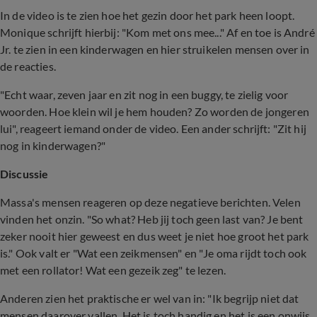
In de video is te zien hoe het gezin door het park heen loopt.
Monique schrijft hierbij: "Kom met ons mee..." Af en toe is André
Jr. te zien in een kinderwagen en hier struikelen mensen over in
de reacties.
"Echt waar, zeven jaar en zit nog in een buggy, te zielig voor
woorden. Hoe klein wil je hem houden? Zo worden de jongeren
lui", reageert iemand onder de video. Een ander schrijft: "Zit hij
nog in kinderwagen?"
Discussie
Massa's mensen reageren op deze negatieve berichten. Velen
vinden het onzin. "So what? Heb jij toch geen last van? Je bent
zeker nooit hier geweest en dus weet je niet hoe groot het park
is." Ook valt er "Wat een zeikmensen" en "Je oma rijdt toch ook
met een rollator! Wat een gezeik zeg" te lezen.
Anderen zien het praktische er wel van in: "Ik begrijp niet dat
mensen daarover vallen. Het is toch handig en het is een onwijs