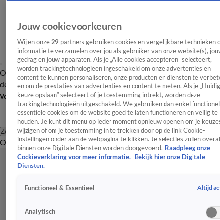
Jouw cookievoorkeuren
Wij en onze
29
partners gebruiken cookies en vergelijkbare technieken 
informatie te verzamelen over jou als gebruiker van onze website(s), jou
gedrag en jouw apparaten. Als je „Alle cookies accepteren” selecteert,
worden trackingtechnologieën ingeschakeld om onze advertenties en
Overzicht
Afleveringen
Tip
Entertainment
BN'ers
TV
Crime
Algemeen
content te kunnen personaliseren, onze producten en diensten te verbet
de redactie
Nieuwsbrief
en om de prestaties van advertenties en content te meten. Als je „Huidi
keuze opslaan” selecteert of je toestemming intrekt, worden deze
Volg Shownieuws
trackingtechnologieën uitgeschakeld. We gebruiken dan enkel functionel
essentiële cookies om de website goed te laten functioneren en veilig te
houden. Je kunt dit menu op ieder moment opnieuw openen om je keuzes
wijzigen of om je toestemming in te trekken door op de link Cookie-
Zoeken
instellingen onder aan de webpagina te klikken. Je selecties zullen overal
Overzicht
Entertainment
Spraakmakend
Reality
Crime
Video's
Afl
binnen onze Digitale Diensten worden doorgevoerd.
Raadpleeg onze
Cookieverklaring voor meer informatie.
Bekijk hier onze Digitale
Diensten.
Altijd ac
Functioneel & Essentieel
Analytisch