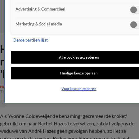
Advertising & Commercieel
Marketing & Social media
Derde partijen lijst
Hierom gaat Yvonne toch
niet meer in hoger beroep in
Alle cookies accepteren
'kroketzaak'
Huidige keuze opslaan
HAZES
Voorkeuren beheren
7 feb 2023, 14:51
Als Yvonne Coldeweijer de benaming 'gecremeerde kroket'
gebruikt om naar Rachel Hazes te verwijzen, zal dat volgens de
weduwe van André Hazes geen gevolgen hebben, zo liet ze
eerder op de dag weten. Reden voor Yvonne om nu toch niet