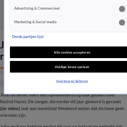
Advertising & Commercieel
Marketing & Social media
Derde partijen lijst
John de Bever: 'Rachel Hazes
niet mijn vriendin'
Alle cookies accepteren
Huidige keuze opslaan
HAZES
1 mei 2024, 22:47
Voorkeuren beheren
John de Bever heeft een opvallende uitspraak gedaan over
Rachel Hazes. De zanger, die eerder dit jaar gewond is geraakt
(zie video)
, laat aan weekblad Weekend weten dat de twee geen
vrienden zijn.
John en Kees hebben eerder dit jaar op Instagram gedeeld dat