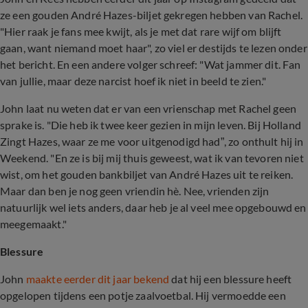
ze een gouden André Hazes-biljet gekregen hebben van Rachel.
"Hier raak je fans mee kwijt, als je met dat rare wijf om blijft
gaan, want niemand moet haar", zo viel er destijds te lezen onder
het bericht. En een andere volger schreef: "Wat jammer dit. Fan
van jullie, maar deze narcist hoef ik niet in beeld te zien."
John laat nu weten dat er van een vrienschap met Rachel geen
sprake is. "Die heb ik twee keer gezien in mijn leven. Bij Holland
Zingt Hazes, waar ze me voor uitgenodigd had”, zo onthult hij in
Weekend. "En ze is bij mij thuis geweest, wat ik van tevoren niet
wist, om het gouden bankbiljet van André Hazes uit te reiken.
Maar dan ben je nog geen vriendin hè. Nee, vrienden zijn
natuurlijk wel iets anders, daar heb je al veel mee opgebouwd en
meegemaakt."
Blessure
John
maakte eerder dit jaar bekend
dat hij een blessure heeft
opgelopen tijdens een potje zaalvoetbal. Hij vermoedde een