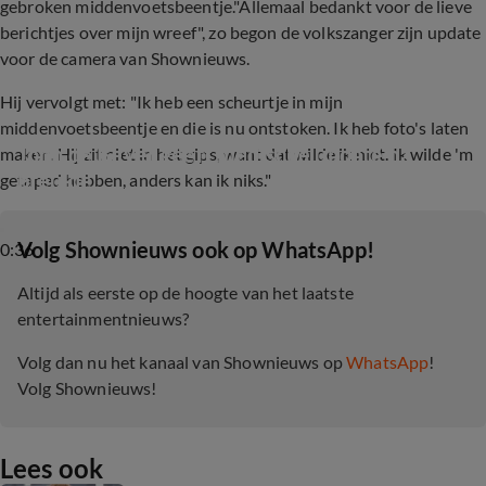
gebroken middenvoetsbeentje."Allemaal bedankt voor de lieve
berichtjes over mijn wreef", zo begon de volkszanger zijn update
voor de camera van Shownieuws.
Hij vervolgt met: "Ik heb een scheurtje in mijn
middenvoetsbeentje en die is nu ontstoken. Ik heb foto's laten
John de Bever geeft medische update na 
maken. Hij zit niet in het gips, want dat wilde ik niet. Ik wilde 'm
breukje
getaped hebben, anders kan ik niks."
‎Volg Shownieuws ook op WhatsApp!
0:36
Altijd als eerste op de hoogte van het laatste
entertainmentnieuws?
Volg dan nu het kanaal van Shownieuws op
WhatsApp
!
Volg Shownieuws!
Lees ook