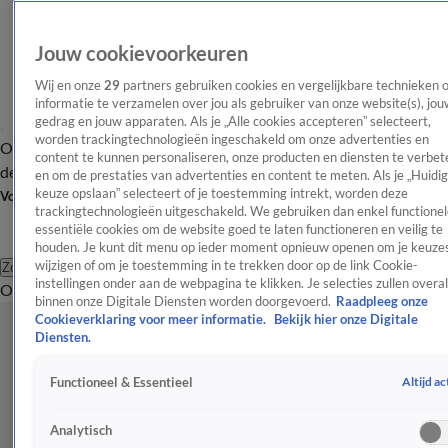
Jouw cookievoorkeuren
Wij en onze
29
partners gebruiken cookies en vergelijkbare technieken 
informatie te verzamelen over jou als gebruiker van onze website(s), jou
gedrag en jouw apparaten. Als je „Alle cookies accepteren” selecteert,
worden trackingtechnologieën ingeschakeld om onze advertenties en
Overzicht
Afleveringen
Tip
Entertainment
BN'ers
TV
Crime
Algemeen
content te kunnen personaliseren, onze producten en diensten te verbet
de redactie
Nieuwsbrief
en om de prestaties van advertenties en content te meten. Als je „Huidi
keuze opslaan” selecteert of je toestemming intrekt, worden deze
Volg Shownieuws
trackingtechnologieën uitgeschakeld. We gebruiken dan enkel functionel
essentiële cookies om de website goed te laten functioneren en veilig te
houden. Je kunt dit menu op ieder moment opnieuw openen om je keuzes
wijzigen of om je toestemming in te trekken door op de link Cookie-
Zoeken
instellingen onder aan de webpagina te klikken. Je selecties zullen overal
Overzicht
Entertainment
Spraakmakend
Reality
Crime
Video's
Afl
binnen onze Digitale Diensten worden doorgevoerd.
Raadpleeg onze
Cookieverklaring voor meer informatie.
Bekijk hier onze Digitale
Diensten.
Altijd ac
Functioneel & Essentieel
Analytisch