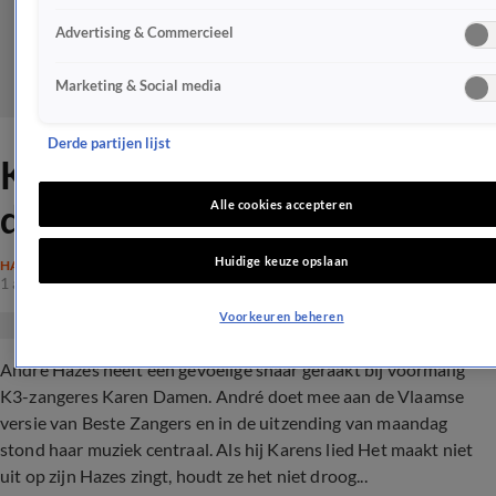
Advertising & Commercieel
Marketing & Social media
Derde partijen lijst
Karen Damen diep geraakt
door André Hazes
Alle cookies accepteren
Huidige keuze opslaan
HAZES
1 apr 2020, 12:00
Voorkeuren beheren
André Hazes heeft een gevoelige snaar geraakt bij voormalig
K3-zangeres Karen Damen. André doet mee aan de Vlaamse
versie van Beste Zangers en in de uitzending van maandag
stond haar muziek centraal. Als hij Karens lied Het maakt niet
uit op zijn Hazes zingt, houdt ze het niet droog...