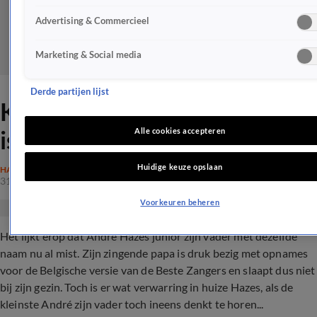
Advertising & Commercieel
Marketing & Social media
Derde partijen lijst
Kleine André in de war: waar
is papa?!
Alle cookies accepteren
Huidige keuze opslaan
HAZES
31 okt 2019, 19:04
Voorkeuren beheren
Het lijkt erop dat André Hazes junior zijn vader met dezelfde
naam nu al mist. Zijn zingende papa is druk bezig met opnames
voor de Belgische versie van de Beste Zangers en slaapt dus niet
bij zijn gezin. Toch is er wat verwarring in huize Hazes, als de
kleinste André zijn vader toch ineens denkt te horen...