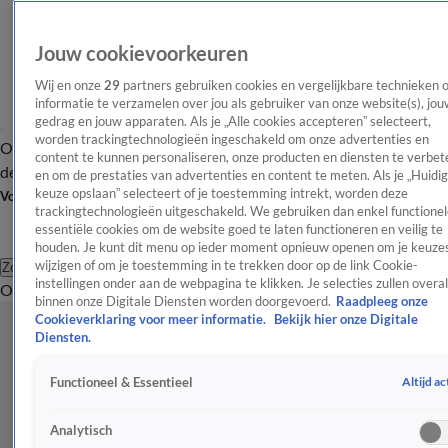
Jouw cookievoorkeuren
Wij en onze
29
partners gebruiken cookies en vergelijkbare technieken 
informatie te verzamelen over jou als gebruiker van onze website(s), jou
gedrag en jouw apparaten. Als je „Alle cookies accepteren” selecteert,
worden trackingtechnologieën ingeschakeld om onze advertenties en
Overzicht
Afleveringen
Tip
Entertainment
BN'ers
TV
Crime
Algemeen
content te kunnen personaliseren, onze producten en diensten te verbet
de redactie
Nieuwsbrief
en om de prestaties van advertenties en content te meten. Als je „Huidi
keuze opslaan” selecteert of je toestemming intrekt, worden deze
Volg Shownieuws
trackingtechnologieën uitgeschakeld. We gebruiken dan enkel functionel
essentiële cookies om de website goed te laten functioneren en veilig te
houden. Je kunt dit menu op ieder moment opnieuw openen om je keuzes
wijzigen of om je toestemming in te trekken door op de link Cookie-
Zoeken
instellingen onder aan de webpagina te klikken. Je selecties zullen overal
Overzicht
Entertainment
Spraakmakend
Reality
Crime
Video's
Afl
binnen onze Digitale Diensten worden doorgevoerd.
Raadpleeg onze
Cookieverklaring voor meer informatie.
Bekijk hier onze Digitale
Diensten.
Altijd ac
Functioneel & Essentieel
Analytisch