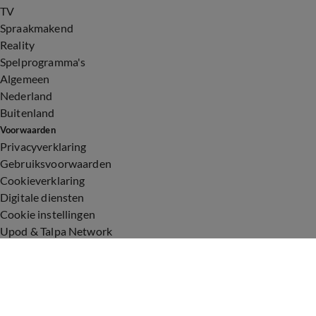
TV
Spraakmakend
Reality
Spelprogramma's
Algemeen
Nederland
Buitenland
Voorwaarden
Privacyverklaring
Gebruiksvoorwaarden
Cookieverklaring
Digitale diensten
Cookie instellingen
Upod & Talpa Network
Adverteren
Vacatures
Publieksservice
Toegankelijkheid
Over ons