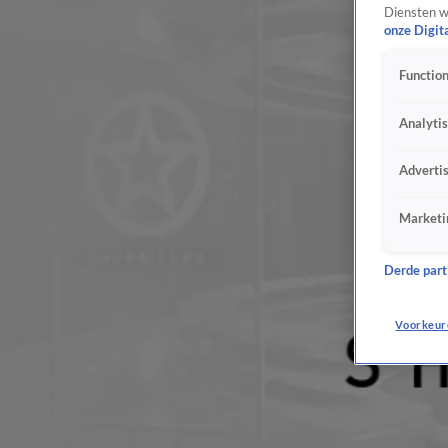
Diensten w
onze Digit
Function
Analyti
Adverti
Marketi
Derde parti
Voorkeur