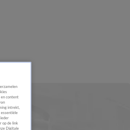
 verzamelen
okies
 en content
van
ing intrekt,
 essentiële
 ieder
 op de link
nze Digitale