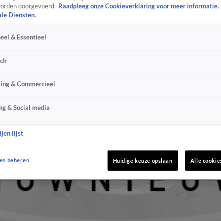
orden doorgevoerd.
Raadpleeg onze Cookieverklaring voor meer informatie.
ale Diensten.
eel & Essentieel
sch
sing & Commercieel
ng & Social media
jen lijst
en beheren
Huidige keuze opslaan
Alle cookie