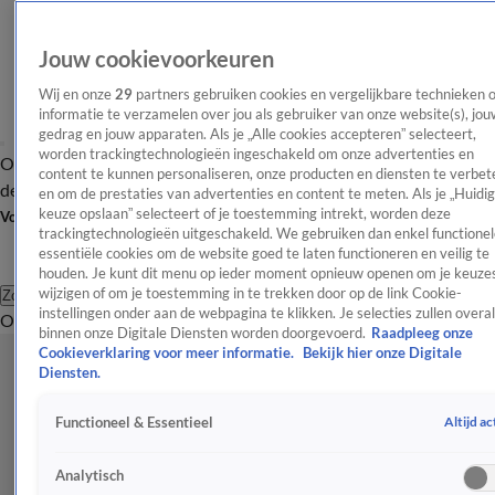
Jouw cookievoorkeuren
Wij en onze
29
partners gebruiken cookies en vergelijkbare technieken 
informatie te verzamelen over jou als gebruiker van onze website(s), jou
gedrag en jouw apparaten. Als je „Alle cookies accepteren” selecteert,
worden trackingtechnologieën ingeschakeld om onze advertenties en
Overzicht
Afleveringen
Tip
Entertainment
BN'ers
TV
Crime
Algemeen
content te kunnen personaliseren, onze producten en diensten te verbet
de redactie
Nieuwsbrief
en om de prestaties van advertenties en content te meten. Als je „Huidi
keuze opslaan” selecteert of je toestemming intrekt, worden deze
Volg Shownieuws
trackingtechnologieën uitgeschakeld. We gebruiken dan enkel functionel
essentiële cookies om de website goed te laten functioneren en veilig te
houden. Je kunt dit menu op ieder moment opnieuw openen om je keuzes
wijzigen of om je toestemming in te trekken door op de link Cookie-
Zoeken
instellingen onder aan de webpagina te klikken. Je selecties zullen overal
Overzicht
Entertainment
Spraakmakend
Reality
Crime
Video's
Afl
binnen onze Digitale Diensten worden doorgevoerd.
Raadpleeg onze
Cookieverklaring voor meer informatie.
Bekijk hier onze Digitale
Diensten.
Altijd ac
Functioneel & Essentieel
Analytisch