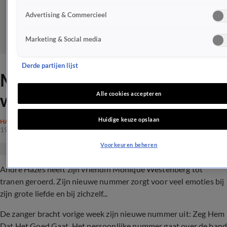
Advertising & Commercieel
Marketing & Social media
Derde partijen lijst
Monique in tranen na
woorden André: 'Kapot'
Alle cookies accepteren
Huidige keuze opslaan
HAZES
19 juli 2023, 18:14
Voorkeuren beheren
André Hazes heeft zijn vriendin Monique Westenberg tot
tranen geroerd. Zijn nieuwe nummer zorgt voor veel emoties bij
zijn grote liefde en bij zichzelf...
De zanger bracht vorige week zijn nieuwe nummer uit: Zeg Hem
Dat Het Goed Gaat. Het persoonlijke nummer gaat over de ban