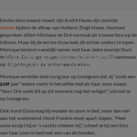
Eerder deze maand moest zijn André Hazes zijn zoontje
missen
tijdens de aftrap van Holland Zingt Hazes. Normaal
gesproken zitten Monique en Dré normaal als trouwe fans op de
tribune. Maar bij de eerste show leek dit echter anders te lopen.
Monique besloot namelijk samen met haar zieke zoontje thuis
André Hazes over gemis van Monique en 
te blijven. De zanger reageerde voor de camera van Shownieuws
kleine Dré bij Holland zingt Hazes concerten
op dit grote gemis,
zie onderstaande video.
Monique vertelde eind vorig jaar op Instagram dat zij "sinds een
1:09
paar jaar" iedere nacht in hetzelfde bed als haar zoon slaapt.
"Voor Dré voelt dit op dit moment nog het veiligst", schreef ze
op Instagram.
Ook hond Gioia mag bij moeder en zoon in bed, maar dan wel
aan het voeteneind. Hond Frenkie moet apart slapen. "Heel
soms kruipt hij er 's nachts stiekem bij", scheef ze bij een foto
van haar zoon in bed met een van de honden.