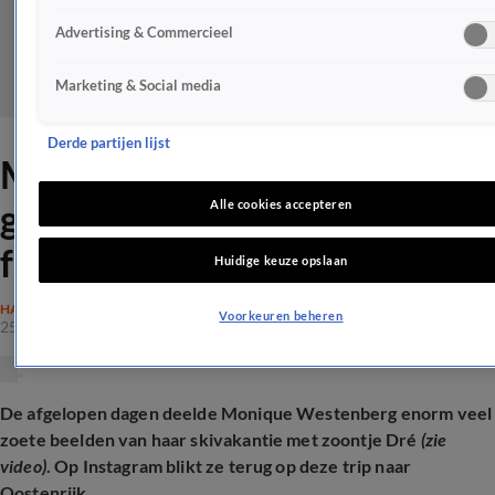
Advertising & Commercieel
Marketing & Social media
Derde partijen lijst
Monique Westenberg over
grote wens: 'Wat was het
Alle cookies accepteren
fijn'
Huidige keuze opslaan
HAZES
Voorkeuren beheren
25 mrt 2025, 21:29
De afgelopen dagen deelde Monique Westenberg enorm veel
zoete beelden van haar skivakantie met zoontje Dré
(zie
video)
. Op Instagram blikt ze terug op deze trip naar
Oostenrijk
.