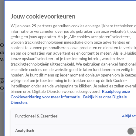
Jouw cookievoorkeuren
Wij en onze
29
partners gebruiken cookies en vergelijkbare technieken 
informatie te verzamelen over jou als gebruiker van onze website(s), jou
gedrag en jouw apparaten. Als je „Alle cookies accepteren” selecteert,
worden trackingtechnologieën ingeschakeld om onze advertenties en
Overzicht
Afleveringen
Tip
Entertainment
BN'ers
TV
Crime
Algemeen
content te kunnen personaliseren, onze producten en diensten te verbet
de redactie
Nieuwsbrief
en om de prestaties van advertenties en content te meten. Als je „Huidi
keuze opslaan” selecteert of je toestemming intrekt, worden deze
Volg Shownieuws
trackingtechnologieën uitgeschakeld. We gebruiken dan enkel functionel
essentiële cookies om de website goed te laten functioneren en veilig te
houden. Je kunt dit menu op ieder moment opnieuw openen om je keuzes
wijzigen of om je toestemming in te trekken door op de link Cookie-
Zoeken
instellingen onder aan de webpagina te klikken. Je selecties zullen overal
Overzicht
Entertainment
Spraakmakend
Reality
Crime
Video's
Afl
binnen onze Digitale Diensten worden doorgevoerd.
Raadpleeg onze
Cookieverklaring voor meer informatie.
Bekijk hier onze Digitale
Diensten.
Altijd ac
Functioneel & Essentieel
Analytisch