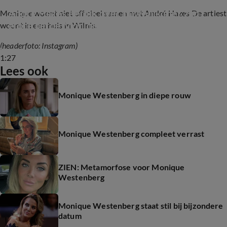
André Hazes eerlijk over huwelijk met zijn 
Monique woont niet officieel samen met André Hazes De artiest
grote liefde Monique
woont in een huis in Wilnis.
(headerfoto: Instagram)
1:27
Lees ook
Monique Westenberg in diepe rouw
Monique Westenberg compleet verrast
ZIEN: Metamorfose voor Monique
Westenberg
Monique Westenberg staat stil bij bijzondere
datum