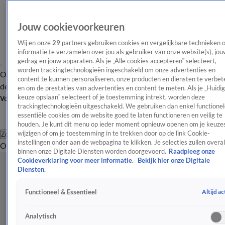
Jouw cookievoorkeuren
Wij en onze
29
partners gebruiken cookies en vergelijkbare technieken 
informatie te verzamelen over jou als gebruiker van onze website(s), jou
gedrag en jouw apparaten. Als je „Alle cookies accepteren” selecteert,
worden trackingtechnologieën ingeschakeld om onze advertenties en
Overzicht
Afleveringen
Tip
Entertainment
BN'ers
TV
Crime
Algemeen
content te kunnen personaliseren, onze producten en diensten te verbet
de redactie
Nieuwsbrief
en om de prestaties van advertenties en content te meten. Als je „Huidi
keuze opslaan” selecteert of je toestemming intrekt, worden deze
Volg Shownieuws
trackingtechnologieën uitgeschakeld. We gebruiken dan enkel functionel
essentiële cookies om de website goed te laten functioneren en veilig te
houden. Je kunt dit menu op ieder moment opnieuw openen om je keuzes
wijzigen of om je toestemming in te trekken door op de link Cookie-
Zoeken
instellingen onder aan de webpagina te klikken. Je selecties zullen overal
Overzicht
Entertainment
Spraakmakend
Reality
Crime
Video's
Afl
binnen onze Digitale Diensten worden doorgevoerd.
Raadpleeg onze
Cookieverklaring voor meer informatie.
Bekijk hier onze Digitale
Diensten.
Altijd ac
Functioneel & Essentieel
Analytisch