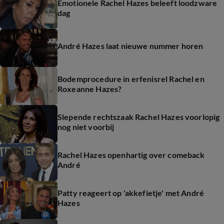
Emotionele Rachel Hazes beleeft loodzware
dag
André Hazes laat nieuwe nummer horen
Bodemprocedure in erfenisrel Rachel en
Roxeanne Hazes?
Slepende rechtszaak Rachel Hazes voorlopig
nog niet voorbij
Rachel Hazes openhartig over comeback
André
Patty reageert op 'akkefietje' met André
Hazes