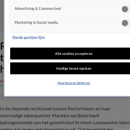
Advertising & Commercieel
Marketing & Social media
Derde partijen lijst
Rachel Hazes lijkt het pittig
te krijgen in rechtszaak over
Alle cookies accepteren
huurovereenkomst
Huidige keuze opslaan
HAZES
Voorkeuren beheren
5 apr 2023, 17:48
In de slepende rechtszaak tussen Rachel Hazes en haar
voormalige zakenpartner Marieke van Beek heeft
laatstgenoemde aan het gerechtshof Arnhem-Leeuwarden laten
weten dat ze een getuigenverhoor wil. Dat bevestigt een