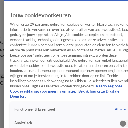
Jouw cookievoorkeuren
Wij en onze
29
partners gebruiken cookies en vergelijkbare technieken 
informatie te verzamelen over jou als gebruiker van onze website(s), jou
gedrag en jouw apparaten. Als je „Alle cookies accepteren” selecteert,
worden trackingtechnologieën ingeschakeld om onze advertenties en
Overzicht
Afleveringen
Tip
Entertainment
BN'ers
TV
Crime
Algemeen
content te kunnen personaliseren, onze producten en diensten te verbet
de redactie
Nieuwsbrief
en om de prestaties van advertenties en content te meten. Als je „Huidi
keuze opslaan” selecteert of je toestemming intrekt, worden deze
Volg Shownieuws
trackingtechnologieën uitgeschakeld. We gebruiken dan enkel functionel
essentiële cookies om de website goed te laten functioneren en veilig te
houden. Je kunt dit menu op ieder moment opnieuw openen om je keuzes
wijzigen of om je toestemming in te trekken door op de link Cookie-
Zoeken
instellingen onder aan de webpagina te klikken. Je selecties zullen overal
Overzicht
Entertainment
Spraakmakend
Reality
Crime
Video's
Afl
binnen onze Digitale Diensten worden doorgevoerd.
Raadpleeg onze
Cookieverklaring voor meer informatie.
Bekijk hier onze Digitale
Diensten.
Altijd ac
Functioneel & Essentieel
Analytisch