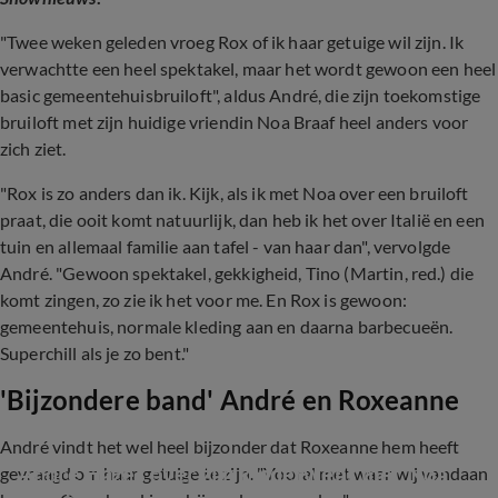
"Twee weken geleden vroeg Rox of ik haar getuige wil zijn. Ik
verwachtte een heel spektakel, maar het wordt gewoon een heel
basic gemeentehuisbruiloft", aldus André, die zijn toekomstige
bruiloft met zijn huidige vriendin Noa Braaf heel anders voor
zich ziet.
"Rox is zo anders dan ik. Kijk, als ik met Noa over een bruiloft
praat, die ooit komt natuurlijk, dan heb ik het over Italië en een
tuin en allemaal familie aan tafel - van haar dan", vervolgde
André. "Gewoon spektakel, gekkigheid, Tino (Martin, red.) die
komt zingen, zo zie ik het voor me. En Rox is gewoon:
gemeentehuis, normale kleding aan en daarna barbecueën.
Superchill als je zo bent."
'Bijzondere band' André en Roxeanne
André vindt het wel heel bijzonder dat Roxeanne hem heeft
André Hazes over zijn kinderwens met Noa 
gevraagd om haar getuige te zijn. "Vooral met waar wij vandaan