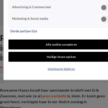
Advertising & Commercieel
Marketing & Social media
Derde partijen lijst
Roxeanne Hazes gaat voor
intieme bruiloft, broer André
Alle cookies accepteren
is getuige
Huidige keuze opslaan
HAZES
Voorkeuren beheren
27 apr 2026, 08:45
Roxeanne Hazes houdt haar aanstaande bruiloft met Erik
Zwennes, met wie ze al
jaren verloofd
is, klein. Er komt geen
groot feest, verklapte haar broer André zondag in
Shownieuws
.