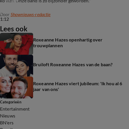
Braaf
komen. Onze band is zo bijzonder geworden."
Door
Shownieuws-redactie
1:12
Lees ook
Roxeanne Hazes openhartig over
trouwplannen
Bruiloft Roxeanne Hazes van de baan?
Roxeanne Hazes viert jubileum: 'Ik hou al 6
jaar van ons'
Categorieën
Entertainment
Nieuws
BN'ers