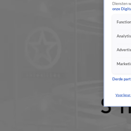
Diensten w
onze Digit
Function
Analyti
Adverti
Marketi
Derde parti
Voorkeur