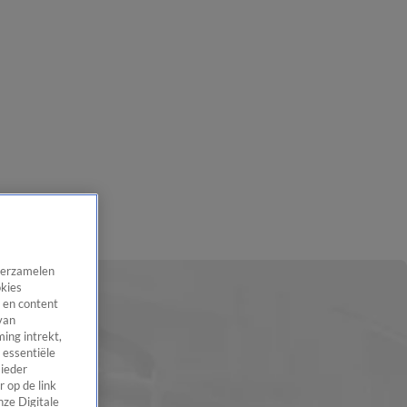
 verzamelen
okies
 en content
van
ing intrekt,
 essentiële
 ieder
 op de link
nze Digitale