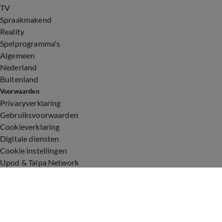
TV
Spraakmakend
Reality
Spelprogramma's
Algemeen
Nederland
Buitenland
Voorwaarden
Privacyverklaring
Gebruiksvoorwaarden
Cookieverklaring
Digitale diensten
Cookie instellingen
Upod & Talpa Network
Adverteren
Vacatures
Publieksservice
Toegankelijkheid
Over ons