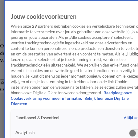
Jouw cookievoorkeuren
Wij en onze
29
partners gebruiken cookies en vergelijkbare technieken 
informatie te verzamelen over jou als gebruiker van onze website(s), jou
gedrag en jouw apparaten. Als je „Alle cookies accepteren” selecteert,
worden trackingtechnologieën ingeschakeld om onze advertenties en
Overzicht
Afleveringen
Tip
Entertainment
BN'ers
TV
Crime
Algemeen
content te kunnen personaliseren, onze producten en diensten te verbet
de redactie
Nieuwsbrief
en om de prestaties van advertenties en content te meten. Als je „Huidi
keuze opslaan” selecteert of je toestemming intrekt, worden deze
Volg Shownieuws
trackingtechnologieën uitgeschakeld. We gebruiken dan enkel functionel
essentiële cookies om de website goed te laten functioneren en veilig te
houden. Je kunt dit menu op ieder moment opnieuw openen om je keuzes
wijzigen of om je toestemming in te trekken door op de link Cookie-
Zoeken
instellingen onder aan de webpagina te klikken. Je selecties zullen overal
Overzicht
Entertainment
Spraakmakend
Reality
Crime
Video's
Afl
binnen onze Digitale Diensten worden doorgevoerd.
Raadpleeg onze
Cookieverklaring voor meer informatie.
Bekijk hier onze Digitale
Diensten.
Altijd ac
Functioneel & Essentieel
Analytisch