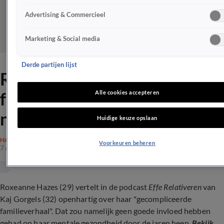
Advertising & Commercieel
Marketing & Social media
Derde partijen lijst
Roxeanne Hazes over
familieperikelen: 'Tot hier en
Alle cookies accepteren
niet verder'
Huidige keuze opslaan
HAZES
Voorkeuren beheren
7 dec 2022, 17:21
Roxeanne Hazes (29) vertelt in de podcast
Effe Relativeren
van
Kaj Gorgels (32) openhartig over haar "gecompliceerde
familieverhaal". Dat zou namelijk geen goede invloed hebben
gehad op haar mentale gezondheid door de jaren heen.
Bekijk