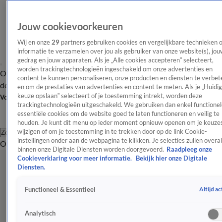
Jouw cookievoorkeuren
Wij en onze
29
partners gebruiken cookies en vergelijkbare technieken 
informatie te verzamelen over jou als gebruiker van onze website(s), jou
gedrag en jouw apparaten. Als je „Alle cookies accepteren” selecteert,
worden trackingtechnologieën ingeschakeld om onze advertenties en
Overzicht
Afleveringen
Tip
Entertainment
BN'ers
TV
Crime
Algemeen
content te kunnen personaliseren, onze producten en diensten te verbet
de redactie
Nieuwsbrief
en om de prestaties van advertenties en content te meten. Als je „Huidi
keuze opslaan” selecteert of je toestemming intrekt, worden deze
Volg Shownieuws
trackingtechnologieën uitgeschakeld. We gebruiken dan enkel functionel
essentiële cookies om de website goed te laten functioneren en veilig te
houden. Je kunt dit menu op ieder moment opnieuw openen om je keuzes
wijzigen of om je toestemming in te trekken door op de link Cookie-
Zoeken
instellingen onder aan de webpagina te klikken. Je selecties zullen overal
Overzicht
Entertainment
Spraakmakend
Reality
Crime
Video's
Afl
binnen onze Digitale Diensten worden doorgevoerd.
Raadpleeg onze
Cookieverklaring voor meer informatie.
Bekijk hier onze Digitale
Diensten.
Altijd ac
Functioneel & Essentieel
Analytisch