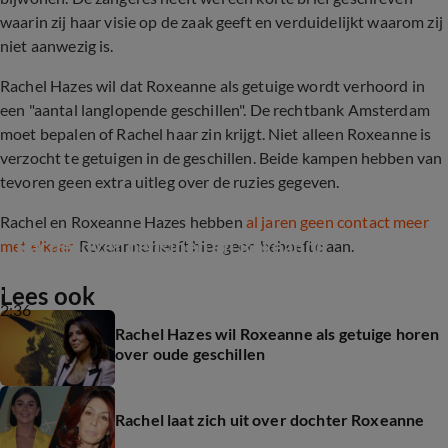
waarin zij haar visie op de zaak geeft en verduidelijkt waarom zij
niet aanwezig is.
Rachel Hazes wil dat Roxeanne als getuige wordt verhoord in
een "aantal langlopende geschillen". De rechtbank Amsterdam
moet bepalen of Rachel haar zin krijgt. Niet alleen Roxeanne is
verzocht te getuigen in de geschillen. Beide kampen hebben van
tevoren geen extra uitleg over de ruzies gegeven.
Rachel en Roxeanne Hazes hebben
al jaren geen contact meer
Rachel over pensioen en Roxeanne
met elkaar
. Roxeanne heeft hier geen behoefte aan.
Lees ook
2:36
Rachel Hazes wil Roxeanne als getuige horen
over oude geschillen
Rachel laat zich uit over dochter Roxeanne