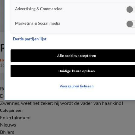
Advertising & Commercieel
Marketing & Social media
Derde partijen lijst
Roxeanne wil baby met Erik!
Alle cookies accepteren
HAZES
16 feb 2017, 22:55
Huidige keuze opslaan
Voorkeuren beheren
Roxeanne Hazes is klaar voor een volgende stap in haar relatie.
De zangeres, die sinds december samen is met grote liefde Erik
Zwennes, weet het zeker: hij wordt de vader van haar kind!
Categorieën
Entertainment
Nieuws
BN'ers