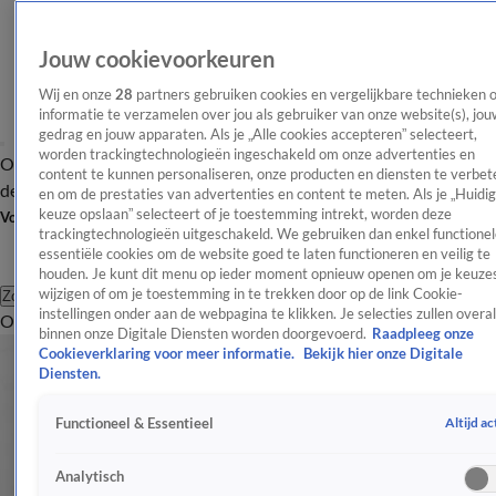
Jouw cookievoorkeuren
Wij en onze
28
partners gebruiken cookies en vergelijkbare technieken 
informatie te verzamelen over jou als gebruiker van onze website(s), jou
gedrag en jouw apparaten. Als je „Alle cookies accepteren” selecteert,
worden trackingtechnologieën ingeschakeld om onze advertenties en
Overzicht
Afleveringen
Tip
Entertainment
BN'ers
TV
Crime
Algemeen
content te kunnen personaliseren, onze producten en diensten te verbet
de redactie
Nieuwsbrief
en om de prestaties van advertenties en content te meten. Als je „Huidi
keuze opslaan” selecteert of je toestemming intrekt, worden deze
Volg Shownieuws
trackingtechnologieën uitgeschakeld. We gebruiken dan enkel functionel
essentiële cookies om de website goed te laten functioneren en veilig te
houden. Je kunt dit menu op ieder moment opnieuw openen om je keuzes
wijzigen of om je toestemming in te trekken door op de link Cookie-
Zoeken
instellingen onder aan de webpagina te klikken. Je selecties zullen overal
Overzicht
Entertainment
Spraakmakend
Reality
Crime
Video's
Afl
binnen onze Digitale Diensten worden doorgevoerd.
Raadpleeg onze
Cookieverklaring voor meer informatie.
Bekijk hier onze Digitale
Diensten.
Altijd ac
Functioneel & Essentieel
Analytisch