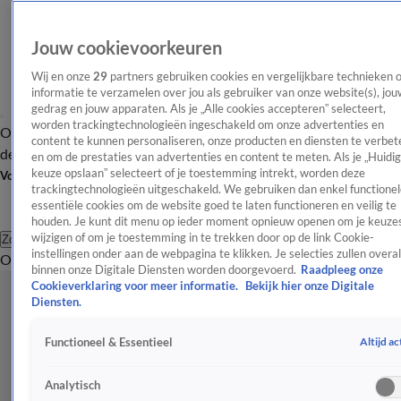
Jouw cookievoorkeuren
Wij en onze
29
partners gebruiken cookies en vergelijkbare technieken 
informatie te verzamelen over jou als gebruiker van onze website(s), jou
gedrag en jouw apparaten. Als je „Alle cookies accepteren” selecteert,
worden trackingtechnologieën ingeschakeld om onze advertenties en
Overzicht
Afleveringen
Tip
Entertainment
BN'ers
TV
Crime
Algemeen
content te kunnen personaliseren, onze producten en diensten te verbet
de redactie
Nieuwsbrief
en om de prestaties van advertenties en content te meten. Als je „Huidi
keuze opslaan” selecteert of je toestemming intrekt, worden deze
Volg Shownieuws
trackingtechnologieën uitgeschakeld. We gebruiken dan enkel functionel
essentiële cookies om de website goed te laten functioneren en veilig te
houden. Je kunt dit menu op ieder moment opnieuw openen om je keuzes
wijzigen of om je toestemming in te trekken door op de link Cookie-
Zoeken
instellingen onder aan de webpagina te klikken. Je selecties zullen overal
Overzicht
Entertainment
Spraakmakend
Reality
Crime
Video's
Afl
binnen onze Digitale Diensten worden doorgevoerd.
Raadpleeg onze
Cookieverklaring voor meer informatie.
Bekijk hier onze Digitale
Diensten.
Altijd ac
Functioneel & Essentieel
Analytisch