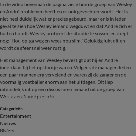
In de video bovenaan de pagina zie je hoe de groep van Wesley
en André problemen heeft en er ook gevochten wordt. Het is
niet heel duidelijk wat er precies gebeurd, maar er is in ieder
geval te zien hoe Wesley iemand wegduwt en dat André zich er
buiten houdt. Wesley probeert de situatie te sussen en roept
nog: ‘Hou op, ga weg en wees nou slim.’ Gelukkig lukt dit en
wordt de sfeer snel weer rustig.
Het management van Wesley bevestigt dat hij en André
inderdaad bij het opstootje waren. Volgens de manager deden
een paar mannen erg vervelend en waren zij de zanger en de
voormalig voetballer enorm aan het uitdagen. Dit liep
uiteindelijk uit op een discussie en iemand uit de groep van
André en Wesley betrokken bij opstootje
Wesley en André greep in.
Categorieën
0:59
Entertainment
Nieuws
BN'ers