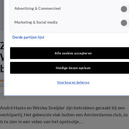
Advertising & Commercieel
Marketing & Social media
Derde partijen lijst
ZIEN: André Hazes en
Wesley Sneijder betrokken
Alle cookies accepteren
bij opstootje
Huidige keuze opslaan
HAZES
Voorkeuren beheren
22 feb 2022, 19:08
André Hazes en Wesley Sneijder zijn betrokken geraakt bij een
vechtpartij. Het gebeurde vlak buiten een Amsterdamse club, zo
is te zien in een video van het opstootje…