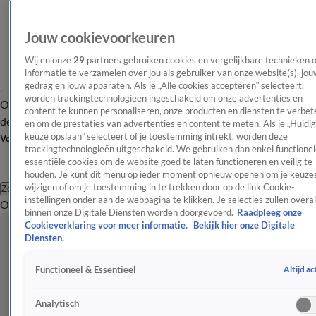
Jouw cookievoorkeuren
Wij en onze
29
partners gebruiken cookies en vergelijkbare technieken 
informatie te verzamelen over jou als gebruiker van onze website(s), jou
gedrag en jouw apparaten. Als je „Alle cookies accepteren” selecteert,
worden trackingtechnologieën ingeschakeld om onze advertenties en
Overzicht
Afleveringen
Tip
Entertainment
BN'ers
TV
Crime
Algemeen
content te kunnen personaliseren, onze producten en diensten te verbet
de redactie
Nieuwsbrief
en om de prestaties van advertenties en content te meten. Als je „Huidi
keuze opslaan” selecteert of je toestemming intrekt, worden deze
Volg Shownieuws
trackingtechnologieën uitgeschakeld. We gebruiken dan enkel functionel
essentiële cookies om de website goed te laten functioneren en veilig te
houden. Je kunt dit menu op ieder moment opnieuw openen om je keuzes
wijzigen of om je toestemming in te trekken door op de link Cookie-
Zoeken
instellingen onder aan de webpagina te klikken. Je selecties zullen overal
Overzicht
Entertainment
Spraakmakend
Reality
Crime
Video's
Afl
binnen onze Digitale Diensten worden doorgevoerd.
Raadpleeg onze
Cookieverklaring voor meer informatie.
Bekijk hier onze Digitale
Diensten.
Altijd ac
Functioneel & Essentieel
Analytisch