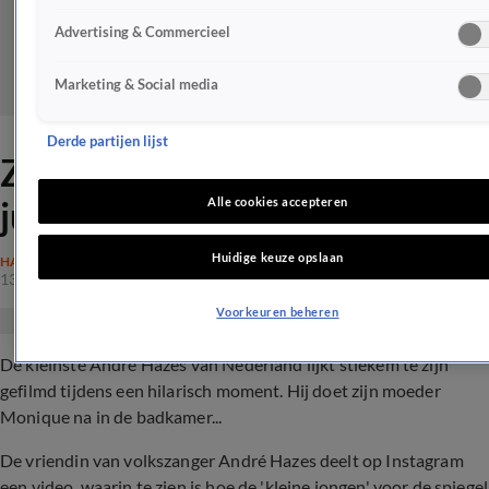
Advertising & Commercieel
Marketing & Social media
Derde partijen lijst
ZIEN: Kleine André Hazes in
jurkje doet Monique na
Alle cookies accepteren
Huidige keuze opslaan
HAZES
13 juli 2023, 22:37
Voorkeuren beheren
De kleinste André Hazes van Nederland lijkt stiekem te zijn
gefilmd tijdens een hilarisch moment. Hij doet zijn moeder
Monique na in de badkamer...
De vriendin van volkszanger André Hazes deelt op Instagram
een video, waarin te zien is hoe de 'kleine jongen' voor de spiegel