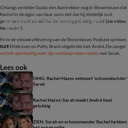
Onlangs vertelde Guido den Aantrekker nog in Shownieuws dat
Rachel in de ogen van haar zoon ziet dat hij eindelijk rust
Rachel Hazes: Sarah maakt André heel 
gevonden heeft en dat Sarah hem erg gelukkig maakt
(zie video
gelukkig
hieronder)
.
En in de nieuwe aflevering van de Shownieuws Podcast spreken
0:39
Bart Ettekoven en Patty Brard uitgebreid met André. De zanger
vertelt openhartig over zijn veelbesproken relatie
met Sarah.
Lees ook
OMG: Rachel Hazes ontmoet 'schoondochter'
Sarah
Rachel Hazes: Sarah maakt André heel
gelukkig
ZIEN: Sarah en schoonmoeder Rachel hebben
het erg gezellig