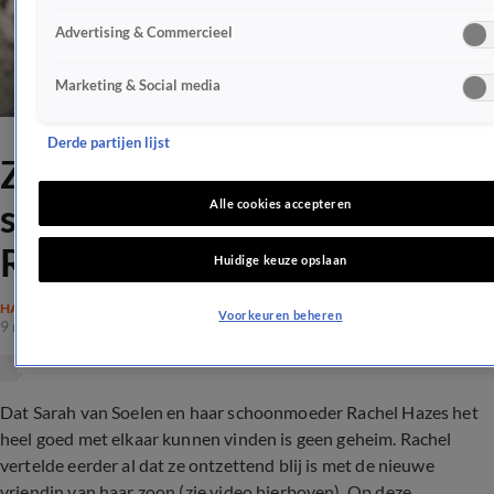
Advertising & Commercieel
Marketing & Social media
Derde partijen lijst
ZIEN: Vriendin André Hazes
stapelgek op schoonmoeder
Alle cookies accepteren
Rachel
Huidige keuze opslaan
HAZES
Voorkeuren beheren
9 mei 2021, 09:44
Dat Sarah van Soelen en haar schoonmoeder Rachel Hazes het
heel goed met elkaar kunnen vinden is geen geheim. Rachel
vertelde eerder al dat ze ontzettend blij is met de nieuwe
vriendin van haar zoon (zie video hierboven). Op deze