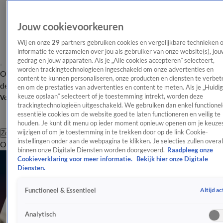
Jouw cookievoorkeuren
Wij en onze
29
partners gebruiken cookies en vergelijkbare technieken 
informatie te verzamelen over jou als gebruiker van onze website(s), jou
gedrag en jouw apparaten. Als je „Alle cookies accepteren” selecteert,
worden trackingtechnologieën ingeschakeld om onze advertenties en
Overzicht
Afleveringen
Tip
Entertainment
BN'ers
TV
Crime
Algemeen
content te kunnen personaliseren, onze producten en diensten te verbet
de redactie
Nieuwsbrief
en om de prestaties van advertenties en content te meten. Als je „Huidi
keuze opslaan” selecteert of je toestemming intrekt, worden deze
Volg Shownieuws
trackingtechnologieën uitgeschakeld. We gebruiken dan enkel functionel
essentiële cookies om de website goed te laten functioneren en veilig te
houden. Je kunt dit menu op ieder moment opnieuw openen om je keuzes
wijzigen of om je toestemming in te trekken door op de link Cookie-
Zoeken
instellingen onder aan de webpagina te klikken. Je selecties zullen overal
Overzicht
Entertainment
Spraakmakend
Reality
Crime
Video's
Afl
binnen onze Digitale Diensten worden doorgevoerd.
Raadpleeg onze
Cookieverklaring voor meer informatie.
Bekijk hier onze Digitale
Diensten.
Altijd ac
Functioneel & Essentieel
Analytisch