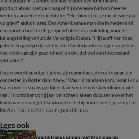
Via Instagram is André benaderd door een Amerikaans
productiehuis, met de vraag of hij interesse had om mee te
werken aan een documentaire. "Het bleek dat ze me al twee jaar
volgden", aldus Hazes. Een Amerikaanse man die in Nederland
een sportschool heeft geopend bleek de aanleiding voor de
belangstelling vanuit de Verenigde Staten. "Hij heeft hen toen
gebeld en gezegd dat er hier een Nederlandse zanger is die heel
veel doet aan zijn gezondheid en dat dat wel een interessant
verhaal is."
Hazes wordt gevolgd tijdens zijn comeback, de route naar zijn
concerten in Rotterdam Ahoy. "Waar ik vandaan kom, waar ik nu
sta en wat ik straks ga doen, daar smullen die Amerikanen wel
van." In oktober vorig jaar verscheen al een docuserie over het
leven van de zanger. Daarin vertelde hij onder meer gekampt te
André Hazes leeft nu zijn leven zoals hij dat wil
hebben met alcohol- en drugsproblemen.
Lees ook
8:22
André Hazes sámen met Monique op