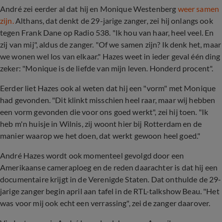
André zei eerder al dat hij en Monique Westenberg
weer samen
zijn.
Althans, dat denkt de 29-jarige zanger, zei hij onlangs ook
tegen Frank Dane op Radio 538. "Ik hou van haar, heel veel. En
zij van mij", aldus de zanger. "Of we samen zijn? Ik denk het, maar
we wonen wel los van elkaar." Hazes weet in ieder geval één ding
zeker: "Monique is de liefde van mijn leven. Honderd procent".
Eerder liet Hazes ook al weten dat hij een "vorm" met Monique
had gevonden. "Dit klinkt misschien heel raar, maar wij hebben
een vorm gevonden die voor ons goed werkt", zei hij toen. "Ik
heb m'n huisje in Wilnis, zij woont hier bij Rotterdam en de
manier waarop we het doen, dat werkt gewoon heel goed."
André Hazes wordt ook momenteel gevolgd door een
Amerikaanse cameraploeg en de reden daarachter is dat hij een
documentaire krijgt in de Verenigde Staten. Dat onthulde de 29-
jarige zanger begin april aan tafel in de RTL-talkshow Beau. "Het
was voor mij ook echt een verrassing", zei de zanger daarover.