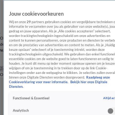
Jouw cookievoorkeuren
Wij en onze
29
partners gebruiken cookies en vergelijkbare technieken 
informatie te verzamelen over jou als gebruiker van onze website(s), jou
gedrag en jouw apparaten. Als je „Alle cookies accepteren” selecteert,
worden trackingtechnologieën ingeschakeld om onze advertenties en
Overzicht
Afleveringen
Tip
Entertainment
BN'ers
TV
Crime
Algemeen
content te kunnen personaliseren, onze producten en diensten te verbet
de redactie
Nieuwsbrief
en om de prestaties van advertenties en content te meten. Als je „Huidi
keuze opslaan” selecteert of je toestemming intrekt, worden deze
Volg Shownieuws
trackingtechnologieën uitgeschakeld. We gebruiken dan enkel functionel
essentiële cookies om de website goed te laten functioneren en veilig te
houden. Je kunt dit menu op ieder moment opnieuw openen om je keuzes
wijzigen of om je toestemming in te trekken door op de link Cookie-
Zoeken
instellingen onder aan de webpagina te klikken. Je selecties zullen overal
Overzicht
Entertainment
Spraakmakend
Reality
Crime
Video's
Afl
binnen onze Digitale Diensten worden doorgevoerd.
Raadpleeg onze
Cookieverklaring voor meer informatie.
Bekijk hier onze Digitale
Diensten.
Altijd ac
Functioneel & Essentieel
Analytisch