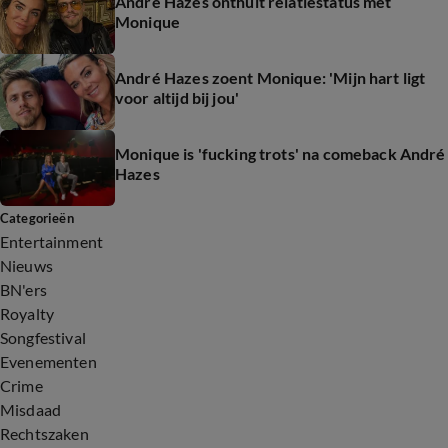
André Hazes onthult relatiestatus met
Monique
André Hazes zoent Monique: 'Mijn hart ligt
voor altijd bij jou'
Monique is 'fucking trots' na comeback André
Hazes
Categorieën
Entertainment
Nieuws
BN'ers
Royalty
Songfestival
Evenementen
Crime
Misdaad
Rechtszaken