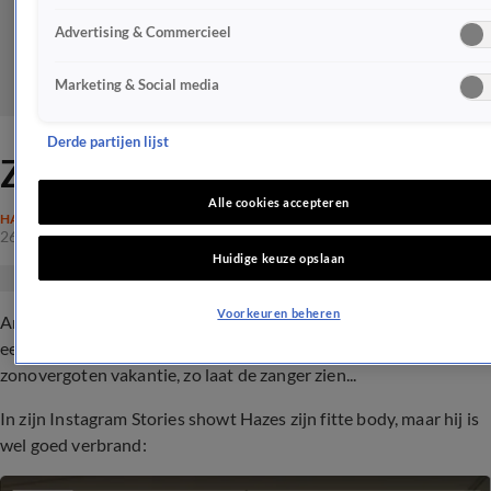
Advertising & Commercieel
Marketing & Social media
Derde partijen lijst
ZIEN: Zo fit is André Hazes
Alle cookies accepteren
HAZES
26 apr 2023, 15:00
Huidige keuze opslaan
Voorkeuren beheren
André Hazes en Monique Westenberg genieten nog altijd van
een heerlijke vakantie samen in Amerika. En het is een
zonovergoten vakantie, zo laat de zanger zien...
In zijn Instagram Stories showt Hazes zijn fitte body, maar hij is
wel goed verbrand: