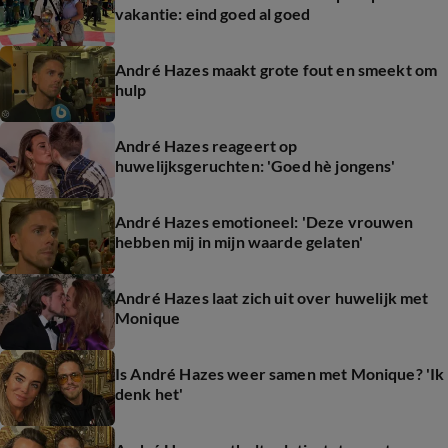
vakantie: eind goed al goed
André Hazes maakt grote fout en smeekt om
hulp
André Hazes reageert op
huwelijksgeruchten: 'Goed hè jongens'
André Hazes emotioneel: 'Deze vrouwen
hebben mij in mijn waarde gelaten'
André Hazes laat zich uit over huwelijk met
Monique
Is André Hazes weer samen met Monique? 'Ik
denk het'