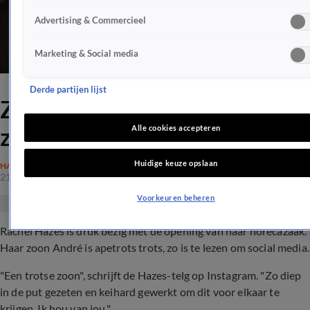
Advertising & Commercieel
Marketing & Social media
Derde partijen lijst
Zó trots is André Hazes op
zijn moeder Rachel
Alle cookies accepteren
Huidige keuze opslaan
HAZES
21 mei 2021, 10:46
Voorkeuren beheren
Rachel Hazes is druk bezig met de opening van haar horecazaak.
Haar zoon André is apetrots trots, zo is te lezen om social media.
"Een trotse zoon", schrijft de Hazes-telg op Instagram. "Zo diep
in de put gezeten en keihard gewerkt om dit voor elkaar te
krijgen. Ik hou van jou."