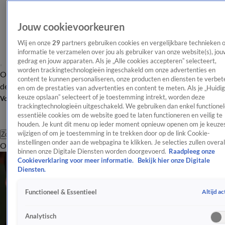
Jouw cookievoorkeuren
Wij en onze
29
partners gebruiken cookies en vergelijkbare technieken 
informatie te verzamelen over jou als gebruiker van onze website(s), jou
gedrag en jouw apparaten. Als je „Alle cookies accepteren” selecteert,
worden trackingtechnologieën ingeschakeld om onze advertenties en
Overzicht
Afleveringen
Tip
Entertainment
BN'ers
TV
Crime
Algemeen
content te kunnen personaliseren, onze producten en diensten te verbet
de redactie
Nieuwsbrief
en om de prestaties van advertenties en content te meten. Als je „Huidi
keuze opslaan” selecteert of je toestemming intrekt, worden deze
Volg Shownieuws
trackingtechnologieën uitgeschakeld. We gebruiken dan enkel functionel
essentiële cookies om de website goed te laten functioneren en veilig te
houden. Je kunt dit menu op ieder moment opnieuw openen om je keuzes
wijzigen of om je toestemming in te trekken door op de link Cookie-
Zoeken
instellingen onder aan de webpagina te klikken. Je selecties zullen overal
Overzicht
Entertainment
Spraakmakend
Reality
Crime
Video's
Afl
binnen onze Digitale Diensten worden doorgevoerd.
Raadpleeg onze
Cookieverklaring voor meer informatie.
Bekijk hier onze Digitale
Diensten.
Altijd ac
Functioneel & Essentieel
Analytisch