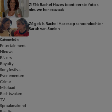
ZIEN: Rachel Hazes toont eerste foto's
nieuwe horecazaak
Zó gek is Rachel Hazes op schoondochter
Sarah van Soelen
Categorieën
Entertainment
Nieuws
BN'ers
Royalty
Songfestival
Evenementen
Crime
Misdaad
Rechtszaken
TV
Spraakmakend
Reality