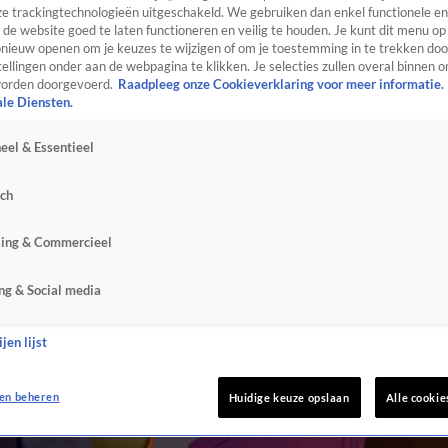
e trackingtechnologieën uitgeschakeld. We gebruiken dan enkel functionele en
de website goed te laten functioneren en veilig te houden. Je kunt dit menu op
ieuw openen om je keuzes te wijzigen of om je toestemming in te trekken door
ellingen onder aan de webpagina te klikken. Je selecties zullen overal binnen o
orden doorgevoerd.
Raadpleeg onze Cookieverklaring voor meer informatie.
ale Diensten.
eel & Essentieel
sch
sing & Commercieel
ng & Social media
jen lijst
en beheren
Huidige keuze opslaan
Alle cookie