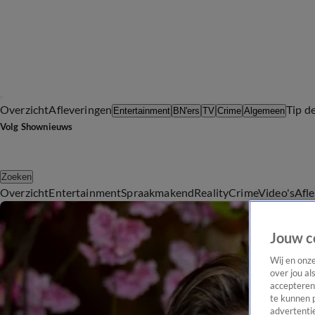
Overzicht
Afleveringen
Tip d
Entertainment
BN'ers
TV
Crime
Algemeen
Volg Shownieuws
Zoeken
Overzicht
Entertainment
Spraakmakend
Reality
Crime
Video's
Afl
Jouw c
Wij en onz
over jou al
accepteren
te kunnen 
advertentie