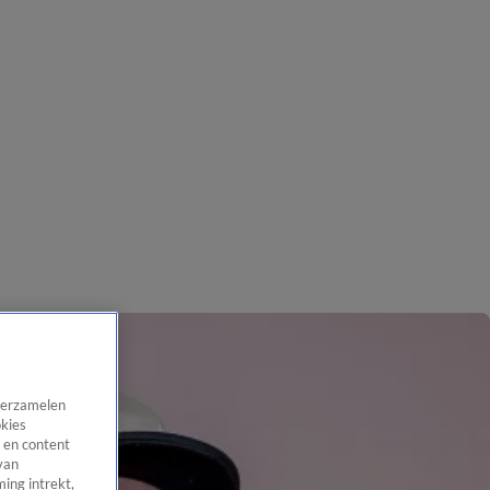
 verzamelen
okies
 en content
van
ing intrekt,