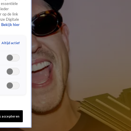
 essentiële
 ieder
 op de link
nze Digitale
Bekijk hier
Altijd actief
s accepteren