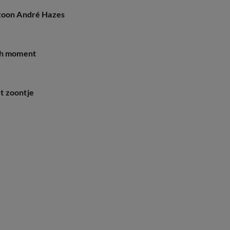
 zoon André Hazes
sch moment
t zoontje