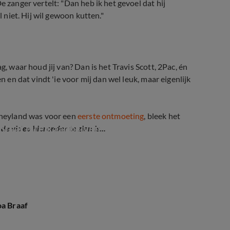
 zanger vertelt: "Dan heb ik het gevoel dat hij
l niet. Hij wil gewoon kutten."
g, waar houd jij van? Dan is het Travis Scott, 2Pac, én
n en dat vindt 'ie voor mij dan wel leuk, maar eigenlijk
isneyland was voor een
eerste ontmoeting
, bleek het
aaf bij elkaar blijven
 de video hieronder te zien is...
oa Braaf