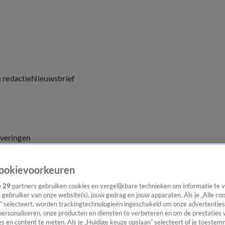
e redactie
Nieuwsbrief
everingen
ookievoorkeuren
e
29
partners gebruiken cookies en vergelijkbare technieken om informatie te
s gebruiker van onze website(s), jouw gedrag en jouw apparaten. Als je „Alle co
” selecteert, worden trackingtechnologieën ingeschakeld om onze advertenties
personaliseren, onze producten en diensten te verbeteren en om de prestaties 
s en content te meten. Als je „Huidige keuze opslaan” selecteert of je toestemm