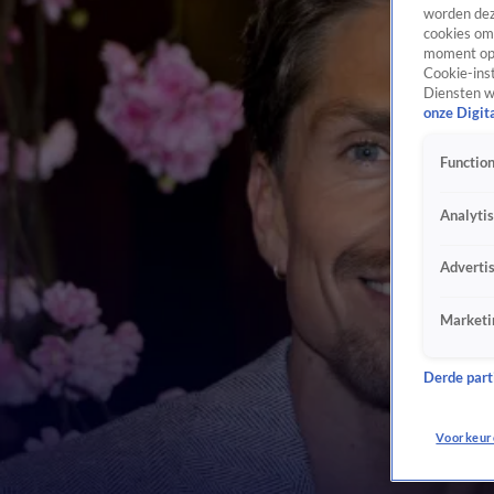
worden dez
cookies om 
moment opn
Cookie-inst
Diensten w
onze Digit
Function
Analyti
Adverti
Marketi
Derde parti
Voorkeur