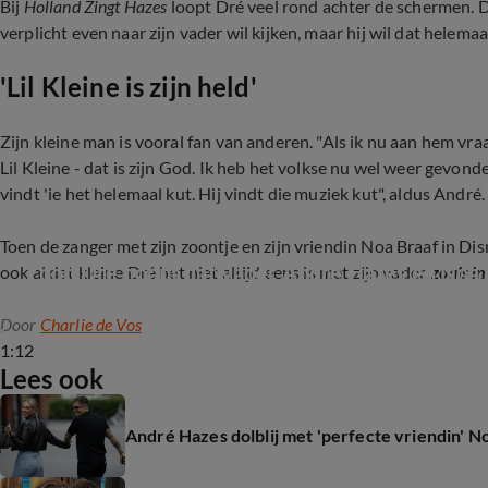
Bij
Holland Zingt Hazes
loopt Dré veel rond achter de schermen. De
verplicht even naar zijn vader wil kijken, maar hij wil dat helemaa
'Lil Kleine is zijn held'
Zijn kleine man is vooral fan van anderen. "Als ik nu aan hem vraa
Lil Kleine - dat is zijn God. Ik heb het volkse nu wel weer gevonde
vindt 'ie het helemaal kut. Hij vindt die muziek kut", aldus André.
Toen de zanger met zijn zoontje en zijn vriendin Noa Braaf in D
Zoon Dré hoopt dat vader André Hazes en Noa Br
ook al dat kleine Dré het niet altijd eens is met zijn vader,
zoals in
Door
Charlie de Vos
1:12
Lees ook
André Hazes dolblij met 'perfecte vriendin' N