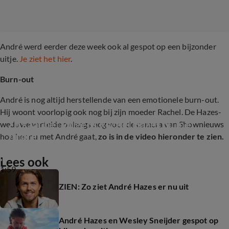
André werd eerder deze week ook al gespot op een bijzonder
uitje.
Je ziet het hier
.
Burn-out
André is nog altijd herstellende van een emotionele burn-out.
Hij woont voorlopig ook nog bij zijn moeder Rachel. De Hazes-
Zo gaat het volgens Rachel Hazes nu met  
weduwe vertelde onlangs nog voor de camera van Shownieuws
André
hoe het nu met André gaat,
zo is in de video hieronder te zien.
Lees ook
1:59
ZIEN: Zo ziet André Hazes er nu uit
André Hazes en Wesley Sneijder gespot op