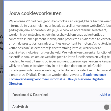
Jouw cookievoorkeuren
Wij en onze
29
partners gebruiken cookies en vergelijkbare technieken 
informatie te verzamelen over jou als gebruiker van onze website(s), jou
gedrag en jouw apparaten. Als je „Alle cookies accepteren” selecteert,
worden trackingtechnologieën ingeschakeld om onze advertenties en
Overzicht
Afleveringen
Tip
Entertainment
BN'ers
TV
Crime
Algemeen
content te kunnen personaliseren, onze producten en diensten te verbet
de redactie
Nieuwsbrief
en om de prestaties van advertenties en content te meten. Als je „Huidi
keuze opslaan” selecteert of je toestemming intrekt, worden deze
Volg Shownieuws
trackingtechnologieën uitgeschakeld. We gebruiken dan enkel functionel
essentiële cookies om de website goed te laten functioneren en veilig te
houden. Je kunt dit menu op ieder moment opnieuw openen om je keuzes
wijzigen of om je toestemming in te trekken door op de link Cookie-
Zoeken
instellingen onder aan de webpagina te klikken. Je selecties zullen overal
Overzicht
Entertainment
Spraakmakend
Reality
Crime
Video's
Afl
binnen onze Digitale Diensten worden doorgevoerd.
Raadpleeg onze
Cookieverklaring voor meer informatie.
Bekijk hier onze Digitale
Diensten.
Altijd ac
Functioneel & Essentieel
Analytisch