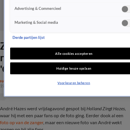
Advertising & Commercieel
Marketing & Social media
Derde partijen lijst
Zorgen om André Hazes na
nieuwe opgedoken foto:
Alle cookies accepteren
'Onherkenbaar'
Huidige keuze opslaan
HAZES
Voorkeuren beheren
19 mrt 2022, 19:06
André Hazes werd vrijdagavond gespot bij
Holland Zingt Hazes
,
waar hij met een paar fans op de foto ging. Eerder dook al een
foto op van de zanger
, maar een nieuwe foto van André wekt
zorgen op bij zijn fans...