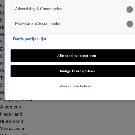
Categorieën
Advertising & Commercieel
Entertainment
Nieuws
Marketing & Social media
BN'ers
Royalty
Derde partijen lijst
Songfestival
Evenementen
Crime
Alle cookies accepteren
Misdaad
Rechtszaken
Huidige keuze opslaan
TV
Spraakmakend
Voorkeuren beheren
Reality
Spelprogramma's
Algemeen
Nederland
Buitenland
Voorwaarden