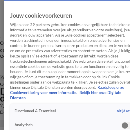
Jouw cookievoorkeuren
Wij en onze
29
partners gebruiken cookies en vergelijkbare technieken 
informatie te verzamelen over jou als gebruiker van onze website(s), jou
gedrag en jouw apparaten. Als je „Alle cookies accepteren” selecteert,
worden trackingtechnologieën ingeschakeld om onze advertenties en
Overzicht
Afleveringen
Tip
Entertainment
BN'ers
TV
Crime
Algemeen
content te kunnen personaliseren, onze producten en diensten te verbet
de redactie
Nieuwsbrief
en om de prestaties van advertenties en content te meten. Als je „Huidi
keuze opslaan” selecteert of je toestemming intrekt, worden deze
Volg Shownieuws
trackingtechnologieën uitgeschakeld. We gebruiken dan enkel functionel
essentiële cookies om de website goed te laten functioneren en veilig te
houden. Je kunt dit menu op ieder moment opnieuw openen om je keuzes
wijzigen of om je toestemming in te trekken door op de link Cookie-
Zoeken
instellingen onder aan de webpagina te klikken. Je selecties zullen overal
Overzicht
Entertainment
Spraakmakend
Reality
Crime
Video's
Afl
De Amsterdamse Zomer 2023,
binnen onze Digitale Diensten worden doorgevoerd.
Raadpleeg onze
Cookieverklaring voor meer informatie.
Bekijk hier onze Digitale
dag 2
Diensten.
9 juli 2023, 09:12
Altijd ac
Functioneel & Essentieel
De Amsterdamse Zomer 2023, dag 2.
Analytisch