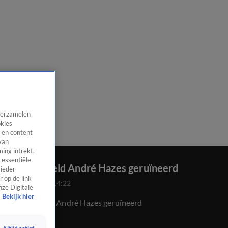
 verzamelen
okies
 en content
van
ing intrekt,
 essentiële
LEGO-Beeld André Hazes geruïneerd
 ieder
 op de link
13 aug 2020, 14:22
nze Digitale
Bekijk hier
LEGO-Beeld André Hazes geruïneerd