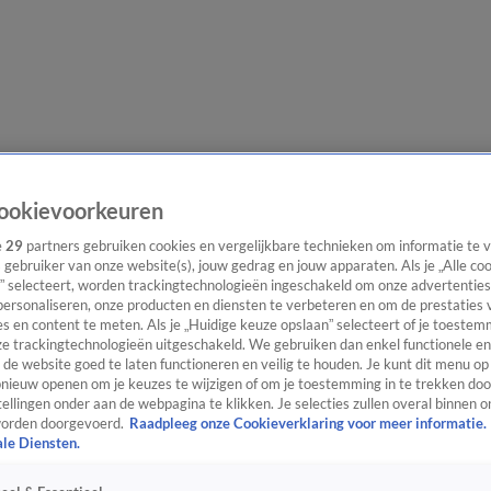
e redactie
Nieuwsbrief
ookievoorkeuren
e
29
partners gebruiken cookies en vergelijkbare technieken om informatie te
s gebruiker van onze website(s), jouw gedrag en jouw apparaten. Als je „Alle co
” selecteert, worden trackingtechnologieën ingeschakeld om onze advertenties
everingen
personaliseren, onze producten en diensten te verbeteren en om de prestaties 
s en content te meten. Als je „Huidige keuze opslaan” selecteert of je toestemm
e trackingtechnologieën uitgeschakeld. We gebruiken dan enkel functionele en
de website goed te laten functioneren en veilig te houden. Je kunt dit menu op
ieuw openen om je keuzes te wijzigen of om je toestemming in te trekken door
ellingen onder aan de webpagina te klikken. Je selecties zullen overal binnen o
orden doorgevoerd.
Raadpleeg onze Cookieverklaring voor meer informatie.
ale Diensten.