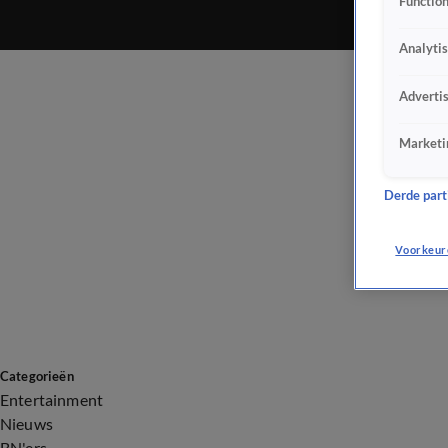
Function
Analyti
Adverti
Marketi
Derde parti
Voorkeur
Categorieën
Entertainment
Nieuws
BN'ers