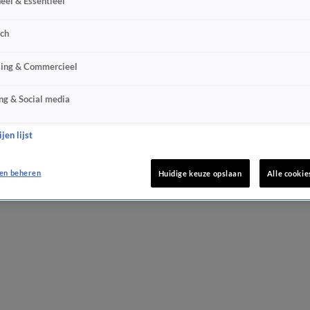
eel & Essentieel
sch
sing & Commercieel
ng & Social media
jen lijst
en beheren
Huidige keuze opslaan
Alle cookie