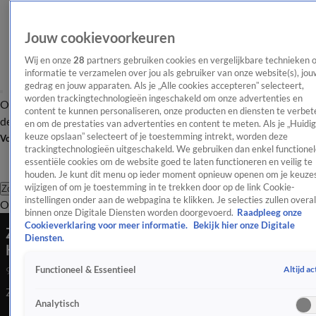
Jouw cookievoorkeuren
Wij en onze
28
partners gebruiken cookies en vergelijkbare technieken 
informatie te verzamelen over jou als gebruiker van onze website(s), jou
gedrag en jouw apparaten. Als je „Alle cookies accepteren” selecteert,
worden trackingtechnologieën ingeschakeld om onze advertenties en
Overzicht
Afleveringen
Tip
Entertainment
BN'ers
TV
Crime
Algemeen
content te kunnen personaliseren, onze producten en diensten te verbet
de redactie
Nieuwsbrief
en om de prestaties van advertenties en content te meten. Als je „Huidi
keuze opslaan” selecteert of je toestemming intrekt, worden deze
Volg Shownieuws
trackingtechnologieën uitgeschakeld. We gebruiken dan enkel functionel
essentiële cookies om de website goed te laten functioneren en veilig te
houden. Je kunt dit menu op ieder moment opnieuw openen om je keuzes
wijzigen of om je toestemming in te trekken door op de link Cookie-
Zoeken
instellingen onder aan de webpagina te klikken. Je selecties zullen overal
Overzicht
Entertainment
Spraakmakend
Reality
Crime
Video's
Afl
binnen onze Digitale Diensten worden doorgevoerd.
Raadpleeg onze
Cookieverklaring voor meer informatie.
Bekijk hier onze Digitale
Zo gaat het nu tussen schrijversteams André
Diensten.
Hazes
Altijd ac
Functioneel & Essentieel
9 juli 2024, 08:41
Zo gaat het nu tussen de schrijversteams van André Hazes...
Analytisch