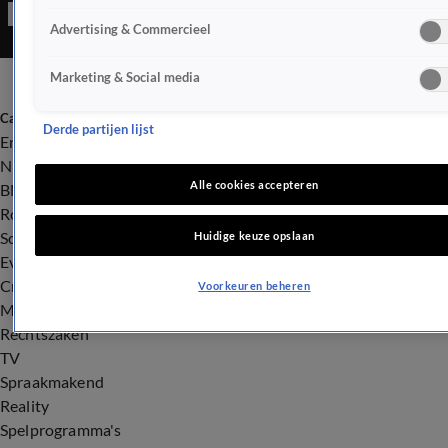
Advertising & Commercieel
Marketing & Social media
Categorieën
Derde partijen lijst
Entertainment
Nieuws
Alle cookies accepteren
BN'ers
Royalty
Songfestival
Huidige keuze opslaan
Evenementen
Crime
Voorkeuren beheren
Misdaad
Rechtszaken
TV
Spraakmakend
Reality
Spelprogramma's