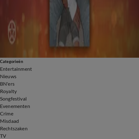
1:00
Bijzondere samenwerking Leontine Ruiters en Jada Borsato voor sieradenlijn
3:52
Jada Borsato kijkt uit naar nieuw album én comeback Marco Borsato
0:20
Jada Borsato reageert op seponeren tegenaangifte Marco Borsato
1:55
Een opmerkelijke gast in het publiek bij Jada Borsato
1:40
Dochter Jada blikt terug op zittingsdagen Marco Borsato
0:20
Kinderen Marco Borsato laten van zich horen op emotionele dag rechtszaak
Categorieën
Entertainment
Nieuws
BN'ers
Royalty
Songfestival
Evenementen
Crime
Misdaad
Rechtszaken
TV