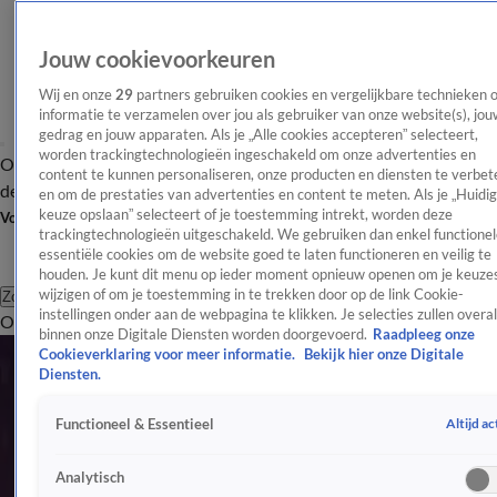
Jouw cookievoorkeuren
Wij en onze
29
partners gebruiken cookies en vergelijkbare technieken 
informatie te verzamelen over jou als gebruiker van onze website(s), jou
gedrag en jouw apparaten. Als je „Alle cookies accepteren” selecteert,
worden trackingtechnologieën ingeschakeld om onze advertenties en
Overzicht
Afleveringen
Tip
Entertainment
BN'ers
TV
Crime
Algemeen
content te kunnen personaliseren, onze producten en diensten te verbet
de redactie
Nieuwsbrief
en om de prestaties van advertenties en content te meten. Als je „Huidi
keuze opslaan” selecteert of je toestemming intrekt, worden deze
Volg Shownieuws
trackingtechnologieën uitgeschakeld. We gebruiken dan enkel functionel
essentiële cookies om de website goed te laten functioneren en veilig te
houden. Je kunt dit menu op ieder moment opnieuw openen om je keuzes
wijzigen of om je toestemming in te trekken door op de link Cookie-
Zoeken
instellingen onder aan de webpagina te klikken. Je selecties zullen overal
Overzicht
Entertainment
Spraakmakend
Reality
Crime
Video's
Afl
Jada Borsato
binnen onze Digitale Diensten worden doorgevoerd.
Raadpleeg onze
Cookieverklaring voor meer informatie.
Bekijk hier onze Digitale
Jada Borsato is een Nederlandse actrice en zangeres en dochter
Diensten.
van Marco Borsato en Leontine Ruiters. Lees hier meer over
Altijd ac
Functioneel & Essentieel
Jada.
Artikelen over Jada Borsato
Analytisch
John Huiberts bevestigt relatie met Leontine Ruiters, geen huwelijksaanzoek