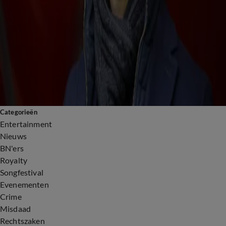
Jan Smit verrast met Radio Noordzee Oeuvre Award
1:29
De Toppers in aantocht: krappe kleedkamers, WK en aanpassingen tegen de hitte
0:20
Jan Smit en Vieze Jack hakken samen
1:42
WK kijken tijdens Toppers-concert, groot scherm in ArenA
0:44
Jan Smit na turbulente periode rondom scheiding: 'Het gaat goed met mij'
2:32
'Zo gaat het nu met Jan Smit', drie maanden na de scheiding
4:20
Vertrekt Jan Smit met 'vermeende minnares' naar Marbella?
Categorieën
Entertainment
Nieuws
BN'ers
Royalty
Songfestival
Evenementen
Crime
Misdaad
Rechtszaken