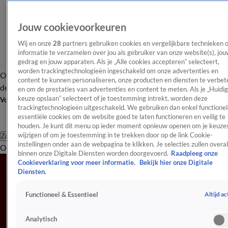
Jouw cookievoorkeuren
Wij en onze
28
partners gebruiken cookies en vergelijkbare technieken 
informatie te verzamelen over jou als gebruiker van onze website(s), jou
gedrag en jouw apparaten. Als je „Alle cookies accepteren” selecteert,
worden trackingtechnologieën ingeschakeld om onze advertenties en
Overzicht
Afleveringen
Tip
Entertainment
BN'ers
TV
Crime
Algemeen
content te kunnen personaliseren, onze producten en diensten te verbet
de redactie
Nieuwsbrief
en om de prestaties van advertenties en content te meten. Als je „Huidi
keuze opslaan” selecteert of je toestemming intrekt, worden deze
Volg Shownieuws
trackingtechnologieën uitgeschakeld. We gebruiken dan enkel functionel
essentiële cookies om de website goed te laten functioneren en veilig te
houden. Je kunt dit menu op ieder moment opnieuw openen om je keuzes
wijzigen of om je toestemming in te trekken door op de link Cookie-
Zoeken
instellingen onder aan de webpagina te klikken. Je selecties zullen overal
Overzicht
Entertainment
Spraakmakend
Reality
Crime
Video's
Afl
Jan Smit
binnen onze Digitale Diensten worden doorgevoerd.
Raadpleeg onze
Cookieverklaring voor meer informatie.
Bekijk hier onze Digitale
Jan Smit is een Nederlandse zanger en presentator, die op jonge
Diensten.
leeftijd doorbrak. Inmiddels heeft hij hits gescoord als 'Als de
Altijd ac
Functioneel & Essentieel
morgen is gekomen' en 'Leef nu het kan'. Lees hier het laatste
nieuws rondom Jan.
Analytisch
Artikelen over Jan Smit