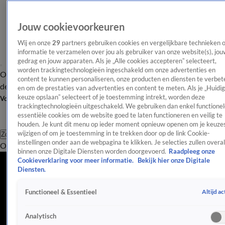
Jouw cookievoorkeuren
Wij en onze
29
partners gebruiken cookies en vergelijkbare technieken 
informatie te verzamelen over jou als gebruiker van onze website(s), jou
gedrag en jouw apparaten. Als je „Alle cookies accepteren” selecteert,
worden trackingtechnologieën ingeschakeld om onze advertenties en
Overzicht
Afleveringen
Tip
Entertainment
BN'ers
TV
Crime
Algemeen
content te kunnen personaliseren, onze producten en diensten te verbet
de redactie
Nieuwsbrief
en om de prestaties van advertenties en content te meten. Als je „Huidi
keuze opslaan” selecteert of je toestemming intrekt, worden deze
Volg Shownieuws
trackingtechnologieën uitgeschakeld. We gebruiken dan enkel functionel
essentiële cookies om de website goed te laten functioneren en veilig te
houden. Je kunt dit menu op ieder moment opnieuw openen om je keuzes
wijzigen of om je toestemming in te trekken door op de link Cookie-
Zoeken
instellingen onder aan de webpagina te klikken. Je selecties zullen overal
Overzicht
Entertainment
Spraakmakend
Reality
Crime
Video's
Afl
Johan Derksen
binnen onze Digitale Diensten worden doorgevoerd.
Raadpleeg onze
Cookieverklaring voor meer informatie.
Bekijk hier onze Digitale
Johan Derksen, ook wel bekend als 'De Snor' is een bekende tv-
Diensten.
maker en het vaste gezicht van 'Vandaag Inside', vroeger
Altijd ac
Functioneel & Essentieel
'Voetbal Internationaal. Lees hier meer over Johan.
Artikelen over Johan Derksen
Analytisch
Genee, Derksen, Verlinde: volop verrassende gezichten in film De Bevers