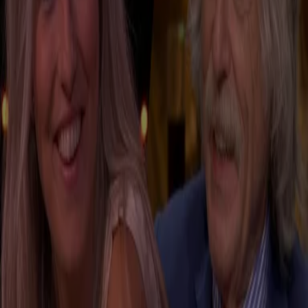
3:00
Johan Derksen tegen Estavana Polman: 'Net als Hélène Hendriks spat jij van het scherm af!'
4:32
Johan Derksen tegen Estavana Polman: 'Wij voelen ons allemaal ernstig gepasseerd...'
1:26
Na rol als lijk heeft Johan Derksen wél tekst in film van De Bevers
1:45
Johan Derksen 'tussen de vijftien en twintig keer per dag' gebeld door één persoon
2:30
Johan Derksen wil meebetalen aan mogelijke crowdfunding van Anouk: 'Ze kan op mij rekenen'
1:42
Estavana Polman wordt vaste gast bij Vandaag Inside
Johan Derksen
is geboren op 31 januari 1949 in het Gelderse
dorpje Heteren. Johan kende geen gemakkelijke jeugd en
deelde, behalve zijn liefde voor NEC, weinig interesses met
zijn vader. In een eerder interview met het
AD
vertelde Johan
dat zijn vader losse handjes had en een kwade dronk was. De
Bijbel speelde een centrale rol in Johans jeugd, en hij vertelde
later dat hij vaak bad dat zijn vader zijn moeder niets zou
aandoen.
Door het werk van zijn vader verhuisde Johan later in zijn jeugd
naar Drenthe. Maar één ding was zeker: Johans passie lag bij