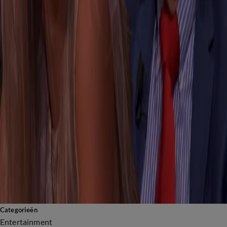
voetbal. Met de VV Rolder Boys werd Johan in 1965 kampioen
van de vierde klasse en in 1966 begon hij bij de jeugdopleiding
van Go Ahead. Verder heeft Johan nog bij verschillende
voetbalclubs gevoetbald, maar na deze carrière is hij
verdergegaan in de journalistiek. Hiermee werd hij een
belangrijk figuur in de Nederlandse voetbalmedia.
Een sterke mening
Sinds 2022 is Johan te zien in het spraakmakende programma
Vandaag Inside
. Samen met René van der Gijp en Wilfred Genee
bespreken de heren de meest actuele onderwerpen in het bijzijn
van
een tafelgenoot
. Johan staat bekend vanwege zijn
sterke
mening
en omdat hij
nergens omheen draait.
Bekijk de video's en updates over Johan Derksen op
Shownieuws.nl
en blijf op de hoogte van het laatste nieuws
rondom de kritische opiniemaker.
Categorieën
Entertainment