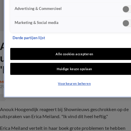
Advertising & Commercieel
Marketing & Social media
Derde partijen lijst
Anouk Hoogendijk over
uitspraken Erica Meiland:
Alle cookies accepteren
'Heel heftig'
Huidige keuze opslaan
MEILAND
Voorkeuren beheren
29 okt 2021, 07:59
Anouk Hoogendijk reageert bij Shownieuws geschrokken op de
uitspraken van Erica Meiland. "Ik vind dit heel heftig."
Erica Meiland vertelt in haar boek grote problemen te hebben