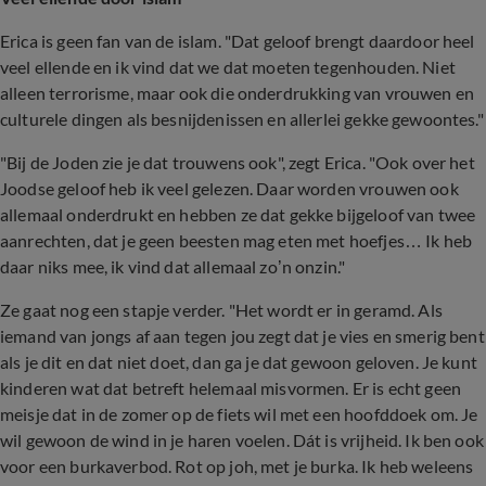
Erica is geen fan van de islam. "Dat geloof brengt daardoor heel
veel ellende en ik vind dat we dat moeten tegenhouden. Niet
alleen terrorisme, maar ook die onderdrukking van vrouwen en
culturele dingen als besnijdenissen en allerlei gekke gewoontes."
"Bij de Joden zie je dat trouwens ook", zegt Erica. "Ook over het
Joodse geloof heb ik veel gelezen. Daar worden vrouwen ook
allemaal onderdrukt en hebben ze dat gekke bijgeloof van twee
aanrechten, dat je geen beesten mag eten met hoefjes… Ik heb
daar niks mee, ik vind dat allemaal zo’n onzin."
Ze gaat nog een stapje verder. "Het wordt er in geramd. Als
iemand van jongs af aan tegen jou zegt dat je vies en smerig bent
als je dit en dat niet doet, dan ga je dat gewoon geloven. Je kunt
kinderen wat dat betreft helemaal misvormen. Er is echt geen
meisje dat in de zomer op de fiets wil met een hoofddoek om. Je
wil gewoon de wind in je haren voelen. Dát is vrijheid. Ik ben ook
voor een burkaverbod. Rot op joh, met je burka. Ik heb weleens