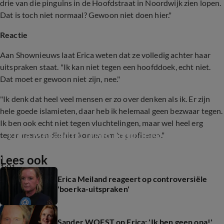
drie van die pinguïns in de Hoofdstraat in Noordwijk zien lopen.
Dat is toch niet normaal? Gewoon niet doen hier."
Reactie
Aan Shownieuws laat Erica weten dat ze volledig achter haar
uitspraken staat. "Ik kan niet tegen een hoofddoek, echt niet.
Dat moet er gewoon niet zijn, nee."
"Ik denk dat heel veel mensen er zo over denken als ik. Er zijn
hele goede islamieten, daar heb ik helemaal geen bezwaar tegen.
Ik ben ook echt niet tegen vluchtelingen, maar wel heel erg
Erica Meiland fel tegen hoofddoek
tegen mensen die hier komen om te profiteren."
Lees ook
1:01
Erica Meiland reageert op controversiële
'boerka-uitspraken'
Sander WOEST op Erica: 'Ik ben geen opa!'