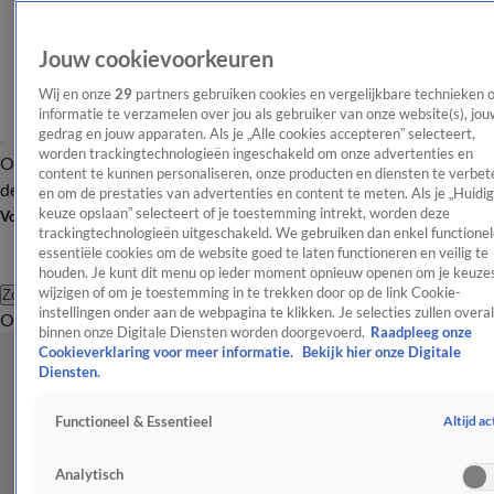
Jouw cookievoorkeuren
Wij en onze
29
partners gebruiken cookies en vergelijkbare technieken 
informatie te verzamelen over jou als gebruiker van onze website(s), jou
gedrag en jouw apparaten. Als je „Alle cookies accepteren” selecteert,
worden trackingtechnologieën ingeschakeld om onze advertenties en
Overzicht
Afleveringen
Tip
Entertainment
BN'ers
TV
Crime
Algemeen
content te kunnen personaliseren, onze producten en diensten te verbet
de redactie
Nieuwsbrief
en om de prestaties van advertenties en content te meten. Als je „Huidi
keuze opslaan” selecteert of je toestemming intrekt, worden deze
Volg Shownieuws
trackingtechnologieën uitgeschakeld. We gebruiken dan enkel functionel
essentiële cookies om de website goed te laten functioneren en veilig te
houden. Je kunt dit menu op ieder moment opnieuw openen om je keuzes
wijzigen of om je toestemming in te trekken door op de link Cookie-
Zoeken
instellingen onder aan de webpagina te klikken. Je selecties zullen overal
Overzicht
Entertainment
Spraakmakend
Reality
Crime
Video's
Afl
binnen onze Digitale Diensten worden doorgevoerd.
Raadpleeg onze
Cookieverklaring voor meer informatie.
Bekijk hier onze Digitale
Diensten.
Altijd ac
Functioneel & Essentieel
Analytisch