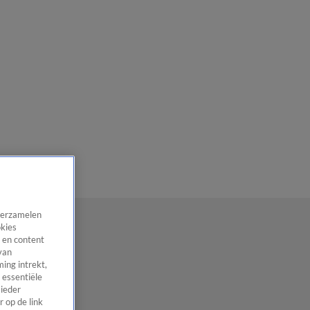
 verzamelen
okies
 en content
van
ing intrekt,
 essentiële
 ieder
 op de link