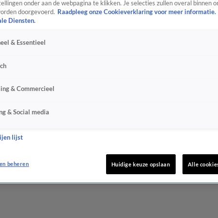
ellingen onder aan de webpagina te klikken. Je selecties zullen overal binnen o
orden doorgevoerd.
Raadpleeg onze Cookieverklaring voor meer informatie.
ale Diensten.
eel & Essentieel
sch
sing & Commercieel
ng & Social media
jen lijst
en beheren
Huidige keuze opslaan
Alle cookie