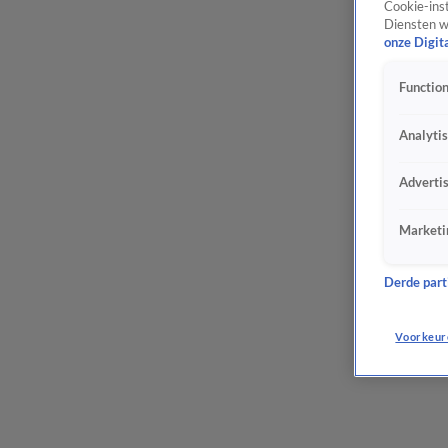
Cookie-inst
Diensten w
onze Digit
Function
Analyti
Adverti
Marketi
Derde parti
Voorkeur