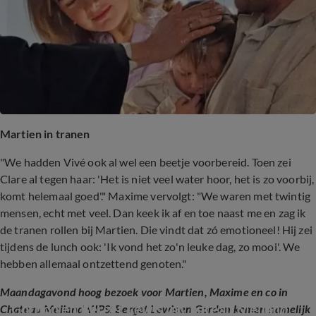
Martien in tranen
"We hadden Vivé ook al wel een beetje voorbereid. Toen zei
Clare al tegen haar: 'Het is niet veel water hoor, het is zo voorbij,
komt helemaal goed'." Maxime vervolgt: "We waren met twintig
mensen, echt met veel. Dan keek ik af en toe naast me en zag ik
de tranen rollen bij Martien. Die vindt dat zó emotioneel! Hij zei
tijdens de lunch ook: 'Ik vond het zo'n leuke dag, zo mooi'. We
hebben allemaal ontzettend genoten."
Maandagavond hoog bezoek voor Martien, Maxime en co in
Gordon en Berget Lewis in Chateau Meiland 
Chateau Meiland VIPS: Berget Lewis en Gordon komen namelijk