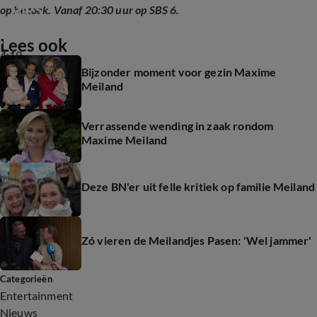
VIPS
op bezoek. Vanaf 20:30 uur op SBS 6.
Lees ook
4:19
Bijzonder moment voor gezin Maxime
Meiland
Verrassende wending in zaak rondom
Maxime Meiland
Deze BN'er uit felle kritiek op familie Meiland
Zó vieren de Meilandjes Pasen: 'Wel jammer'
Categorieën
Entertainment
Nieuws