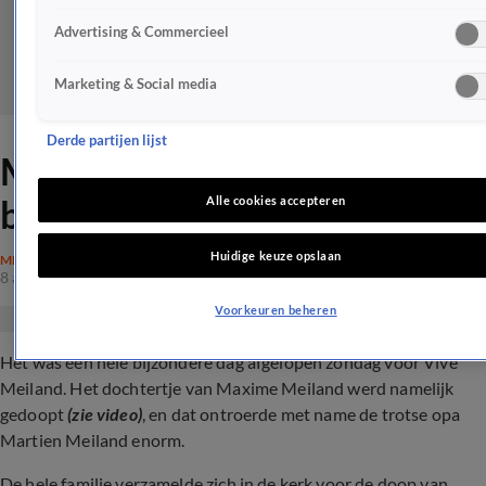
Advertising & Commercieel
Marketing & Social media
Derde partijen lijst
Martien in tranen op
bijzondere dag kleine Vivé
Alle cookies accepteren
Huidige keuze opslaan
MEILAND
8 apr 2024, 08:46
Voorkeuren beheren
Het was een hele bijzondere dag afgelopen zondag voor Vivé
Meiland. Het dochtertje van Maxime Meiland werd namelijk
gedoopt
(zie video)
, en dat ontroerde met name de trotse opa
Martien Meiland enorm.
De hele familie verzamelde zich in de kerk voor de doop van