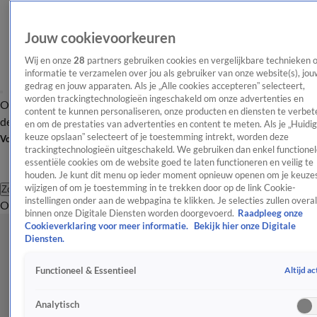
Jouw cookievoorkeuren
Wij en onze
28
partners gebruiken cookies en vergelijkbare technieken 
informatie te verzamelen over jou als gebruiker van onze website(s), jou
gedrag en jouw apparaten. Als je „Alle cookies accepteren” selecteert,
worden trackingtechnologieën ingeschakeld om onze advertenties en
Overzicht
Afleveringen
Tip
Entertainment
BN'ers
TV
Crime
Algemeen
content te kunnen personaliseren, onze producten en diensten te verbet
de redactie
Nieuwsbrief
en om de prestaties van advertenties en content te meten. Als je „Huidi
keuze opslaan” selecteert of je toestemming intrekt, worden deze
Volg Shownieuws
trackingtechnologieën uitgeschakeld. We gebruiken dan enkel functionel
essentiële cookies om de website goed te laten functioneren en veilig te
houden. Je kunt dit menu op ieder moment opnieuw openen om je keuzes
wijzigen of om je toestemming in te trekken door op de link Cookie-
Zoeken
instellingen onder aan de webpagina te klikken. Je selecties zullen overal
Overzicht
Entertainment
Spraakmakend
Reality
Crime
Video's
Afl
binnen onze Digitale Diensten worden doorgevoerd.
Raadpleeg onze
Cookieverklaring voor meer informatie.
Bekijk hier onze Digitale
Diensten.
Altijd ac
Functioneel & Essentieel
Analytisch