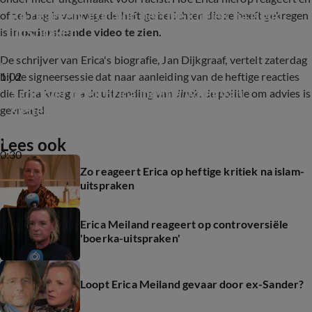
Zo reageert Erica op heftige kritiek na islam-
of ze bang is vanwege de heftige berichten die ze heeft gekregen
uitspraken
is in
onderstaande video te zien.
De schrijver van Erica's biografie, Jan Dijkgraaf, vertelt zaterdag
1:02
bij de signeersessie dat naar aanleiding van de heftige reacties
Schrijver boek Erica: politie weet van 
die Erica kreeg na de uitzending van
Jinek
, de politie om advies is
signeersessie
gevraagd:
Lees ook
0:30
Zo reageert Erica op heftige kritiek na islam-
uitspraken
Erica Meiland reageert op controversiële
'boerka-uitspraken'
Loopt Erica Meiland gevaar door ex-Sander?