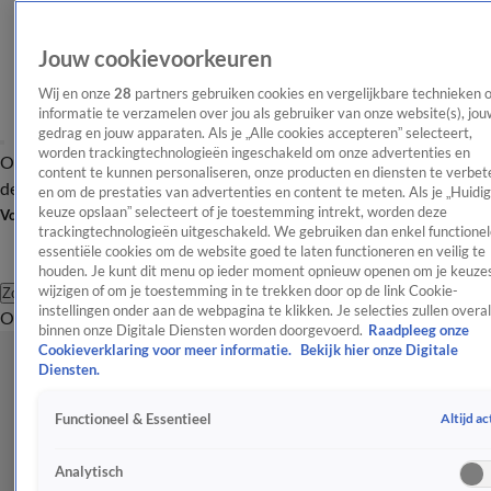
Jouw cookievoorkeuren
Wij en onze
28
partners gebruiken cookies en vergelijkbare technieken 
informatie te verzamelen over jou als gebruiker van onze website(s), jou
gedrag en jouw apparaten. Als je „Alle cookies accepteren” selecteert,
worden trackingtechnologieën ingeschakeld om onze advertenties en
Overzicht
Afleveringen
Tip
Entertainment
BN'ers
TV
Crime
Algemeen
content te kunnen personaliseren, onze producten en diensten te verbet
de redactie
Nieuwsbrief
en om de prestaties van advertenties en content te meten. Als je „Huidi
keuze opslaan” selecteert of je toestemming intrekt, worden deze
Volg Shownieuws
trackingtechnologieën uitgeschakeld. We gebruiken dan enkel functionel
essentiële cookies om de website goed te laten functioneren en veilig te
houden. Je kunt dit menu op ieder moment opnieuw openen om je keuzes
wijzigen of om je toestemming in te trekken door op de link Cookie-
Zoeken
instellingen onder aan de webpagina te klikken. Je selecties zullen overal
Overzicht
Entertainment
Spraakmakend
Reality
Crime
Video's
Afl
binnen onze Digitale Diensten worden doorgevoerd.
Raadpleeg onze
Cookieverklaring voor meer informatie.
Bekijk hier onze Digitale
Diensten.
Altijd ac
Functioneel & Essentieel
Analytisch