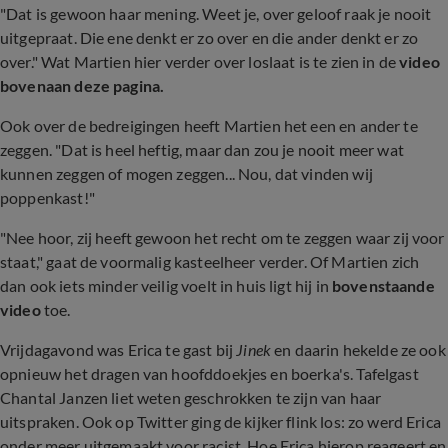
"Dat is gewoon haar mening. Weet je, over geloof raak je nooit
uitgepraat. Die ene denkt er zo over en die ander denkt er zo
over." Wat Martien hier verder over loslaat is te zien in de
video
bovenaan deze pagina.
Ook over de bedreigingen heeft Martien het een en ander te
zeggen. "Dat is heel heftig, maar dan zou je nooit meer wat
kunnen zeggen of mogen zeggen... Nou, dat vinden wij
poppenkast!"
"Nee hoor, zij heeft gewoon het recht om te zeggen waar zij voor
staat," gaat de voormalig kasteelheer verder. Of Martien zich
dan ook iets minder veilig voelt in huis ligt hij in
bovenstaande
video
toe.
Vrijdagavond was Erica te gast bij
Jinek
en daarin hekelde ze ook
opnieuw het dragen van hoofddoekjes en boerka's. Tafelgast
Chantal Janzen liet weten geschrokken te zijn van haar
uitspraken. Ook op Twitter ging de kijker flink los: zo werd Erica
onder meer uitgemaakt voor racist. Hoe Erica hierop reageert en