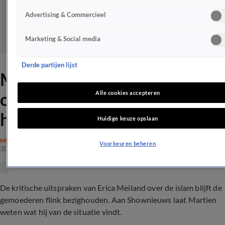
Advertising & Commercieel
Marketing & Social media
Derde partijen lijst
Martien Meiland neemt het
op voor Erica: 'Dat is gewoon
Alle cookies accepteren
haar mening'
Huidige keuze opslaan
MEILAND
Voorkeuren beheren
30 okt 2021, 22:04
De kritische uitspraken van Erica Meiland over de islam blijft de
gemoederen flink bezighouden. Aan Shownieuws laat Martien
weten wat hij van de situatie vindt.