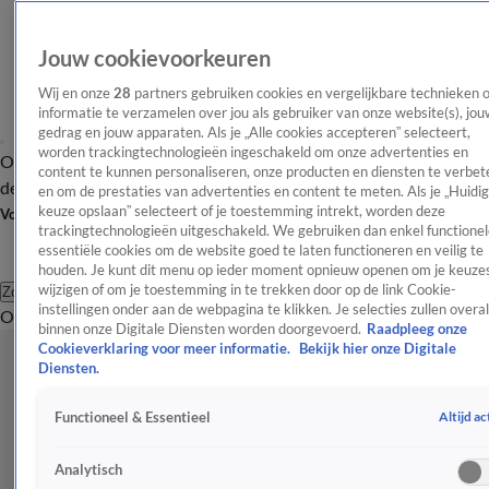
Jouw cookievoorkeuren
Wij en onze
28
partners gebruiken cookies en vergelijkbare technieken 
informatie te verzamelen over jou als gebruiker van onze website(s), jou
gedrag en jouw apparaten. Als je „Alle cookies accepteren” selecteert,
worden trackingtechnologieën ingeschakeld om onze advertenties en
Overzicht
Afleveringen
Tip
Entertainment
BN'ers
TV
Crime
Algemeen
content te kunnen personaliseren, onze producten en diensten te verbet
de redactie
Nieuwsbrief
en om de prestaties van advertenties en content te meten. Als je „Huidi
keuze opslaan” selecteert of je toestemming intrekt, worden deze
Volg Shownieuws
trackingtechnologieën uitgeschakeld. We gebruiken dan enkel functionel
essentiële cookies om de website goed te laten functioneren en veilig te
houden. Je kunt dit menu op ieder moment opnieuw openen om je keuzes
wijzigen of om je toestemming in te trekken door op de link Cookie-
Zoeken
instellingen onder aan de webpagina te klikken. Je selecties zullen overal
Overzicht
Entertainment
Spraakmakend
Reality
Crime
Video's
Afl
binnen onze Digitale Diensten worden doorgevoerd.
Raadpleeg onze
Cookieverklaring voor meer informatie.
Bekijk hier onze Digitale
Diensten.
Altijd ac
Functioneel & Essentieel
Analytisch