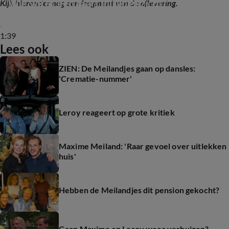
Wie wil er een taart in zijn gezicht?
Kijk hieronder nog een fragment van de aflevering.
1:39
Lees ook
ZIEN: De Meilandjes gaan op dansles:
'Crematie-nummer'
Leroy reageert op grote kritiek
Maxime Meiland: 'Raar gevoel over uitlekken
huis'
Hebben de Meilandjes dit pension gekocht?
Gaan Maxime en Leroy weer verhuizen?