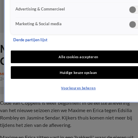
Advertising & Commercieel
Marketing & Social media
Derde partijen lijst
Maxime en Erica in Code van
Coppens: 'Ge-wel-dig'
Alle cookies accepteren
Huidige keuze opslaan
MEILAND
24 okt 2022, 14:30
Voorkeuren beheren
Code van Coppens is weer begonnen! In de eerste aflevering
van het nieuwe seizoen zien we Maxime en Erica tegen Edsilia
Rombley en Jasmine Sendar. Kijkers thuis komen niet meer bij
tijdens het zien van de aflevering.
Maxime en Erica zitten vast in een 'bakkerij' , waar de eieren uit