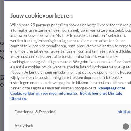
Jouw cookievoorkeuren
Wij en onze
29
partners gebruiken cookies en vergelijkbare technieken 
informatie te verzamelen over jou als gebruiker van onze website(s), jou
gedrag en jouw apparaten. Als je „Alle cookies accepteren” selecteert,
worden trackingtechnologieën ingeschakeld om onze advertenties en
Overzicht
Afleveringen
Tip
Entertainment
BN'ers
TV
Crime
Algemeen
content te kunnen personaliseren, onze producten en diensten te verbet
de redactie
Nieuwsbrief
en om de prestaties van advertenties en content te meten. Als je „Huidi
keuze opslaan” selecteert of je toestemming intrekt, worden deze
Volg Shownieuws
trackingtechnologieën uitgeschakeld. We gebruiken dan enkel functionel
essentiële cookies om de website goed te laten functioneren en veilig te
houden. Je kunt dit menu op ieder moment opnieuw openen om je keuzes
wijzigen of om je toestemming in te trekken door op de link Cookie-
Zoeken
instellingen onder aan de webpagina te klikken. Je selecties zullen overal
Overzicht
Entertainment
Spraakmakend
Reality
Crime
Video's
Afl
binnen onze Digitale Diensten worden doorgevoerd.
Raadpleeg onze
Cookieverklaring voor meer informatie.
Bekijk hier onze Digitale
Diensten.
Altijd ac
Functioneel & Essentieel
Analytisch