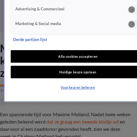
Advertising & Commercieel
Marketing & Social media
Derde partijen lijst
Maxime Meiland maakt zich
klaar voor afspraak met
Alle cookies accepteren
zaaddonor
Huidige keuze opslaan
MEILAND
Voorkeuren beheren
14 okt 2019, 17:00
Een spannende tijd voor Maxime Meiland. Nadat twee weken
geleden bekend werd
dat ze graag een tweede kindje wil
en
daarvoor al een zaaddonor gevonden heeft, zien we deze
week in Chateau Meiland het vervolg!