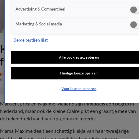
Advertising & Commercieel
Marketing & Social media
Derde partijen lijst
Kleine Claire Meiland is
fotomodel
Alle cookies accepteren
Huidige keuze opslaan
MEILAND
6 apr 2020, 11:21
Voorkeuren beheren
Martien, Erica en Maxime Meiland zijn inmiddels een begrip in
Nederland, maar ook de kleine Claire pikt een graantje mee van
de bekendheid van haar opa, oma en moeder...
Mama Maxime deelt een schattig kiekje van haar tweejarige
dochter. Het meisje staat namelijk fotomodel voor een