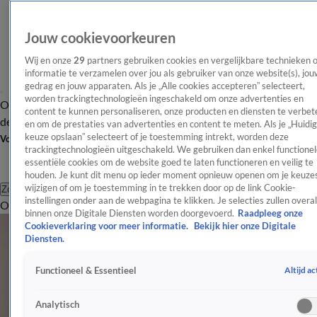
Jouw cookievoorkeuren
Wij en onze
29
partners gebruiken cookies en vergelijkbare technieken 
informatie te verzamelen over jou als gebruiker van onze website(s), jou
gedrag en jouw apparaten. Als je „Alle cookies accepteren” selecteert,
worden trackingtechnologieën ingeschakeld om onze advertenties en
Overzicht
Afleveringen
Tip
Entertainment
BN'ers
TV
Crime
Algemeen
content te kunnen personaliseren, onze producten en diensten te verbet
de redactie
Nieuwsbrief
en om de prestaties van advertenties en content te meten. Als je „Huidi
keuze opslaan” selecteert of je toestemming intrekt, worden deze
Volg Shownieuws
trackingtechnologieën uitgeschakeld. We gebruiken dan enkel functionel
essentiële cookies om de website goed te laten functioneren en veilig te
houden. Je kunt dit menu op ieder moment opnieuw openen om je keuzes
wijzigen of om je toestemming in te trekken door op de link Cookie-
Zoeken
instellingen onder aan de webpagina te klikken. Je selecties zullen overal
Overzicht
Entertainment
Spraakmakend
Reality
Crime
Video's
Afl
binnen onze Digitale Diensten worden doorgevoerd.
Raadpleeg onze
Cookieverklaring voor meer informatie.
Bekijk hier onze Digitale
Diensten.
Altijd ac
Functioneel & Essentieel
Analytisch