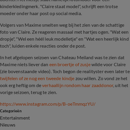
kinderkledingmerk. "Claire staat model", schrijft een trotse
moeder onder haar post op social media.
Volgers van Maxime smelten weg bij het zien van de schattige
foto van Claire. Ze reageren massaal met hartjes ogen. "Wat een
dropje", "Wel een héél leuk modelletje" en "Wat een heerlijk kind
toch", luiden enkele reacties onder de post.
In het afgelopen seizoen van Chateau Meiland was te zien dat
Maxime niets liever dan
een broertje of zusje
wilde voor Claire
(zie bovenstaande video). Toch begon de realityster even later te
twijfelen of ze nog een tweede kindje
zou willen. Zo vond ze het
ook erg heftig om de
verhaallijn rondom haar zaaddonor
, uit het
vorige seizoen, terug te zien.
https://www.instagram.com/p/B-oeTmmqzYU/
Categorieën
Entertainment
Nieuws