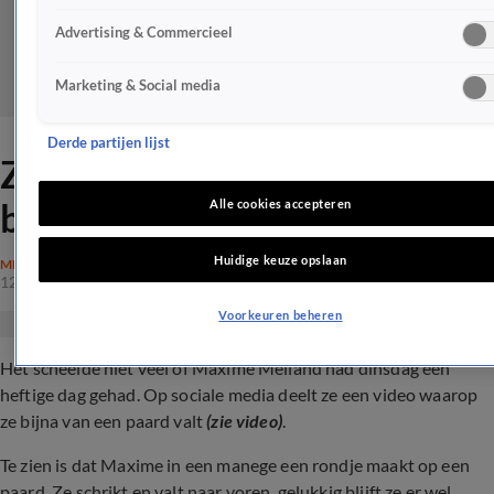
Advertising & Commercieel
Marketing & Social media
Derde partijen lijst
ZIEN: Maxime Meiland valt
bijna van paard
Alle cookies accepteren
Huidige keuze opslaan
MEILAND
12 dec 2023, 19:40
Voorkeuren beheren
Het scheelde niet veel of Maxime Meiland had dinsdag een
heftige dag gehad. Op sociale media deelt ze een video waarop
ze bijna van een paard valt
(zie video)
.
Te zien is dat Maxime in een manege een rondje maakt op een
paard. Ze schrikt en valt naar voren, gelukkig blijft ze er wel