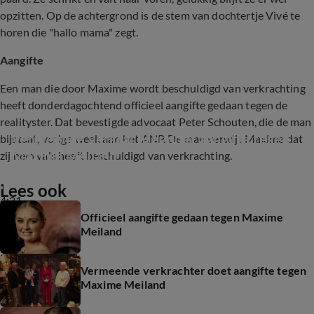
opzitten. Op de achtergrond is de stem van dochtertje Vivé te
horen die "hallo mama" zegt.
Aangifte
Een man die door Maxime wordt beschuldigd van verkrachting
heeft donderdagochtend officieel aangifte gedaan tegen de
realityster. Dat bevestigde advocaat Peter Schouten, die de man
Vermeende verkrachter doet aangifte tegen 
bijstaat, vorige week aan het ANP. De man verwijt Maxime dat
Maxime Meiland
zij hem vals heeft beschuldigd van verkrachting.
Lees ook
4:31
Officieel aangifte gedaan tegen Maxime
Meiland
Vermeende verkrachter doet aangifte tegen
Maxime Meiland