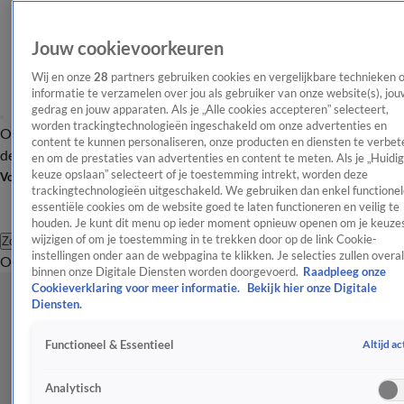
Jouw cookievoorkeuren
Wij en onze
28
partners gebruiken cookies en vergelijkbare technieken 
informatie te verzamelen over jou als gebruiker van onze website(s), jou
gedrag en jouw apparaten. Als je „Alle cookies accepteren” selecteert,
worden trackingtechnologieën ingeschakeld om onze advertenties en
Overzicht
Afleveringen
Tip
Entertainment
BN'ers
TV
Crime
Algemeen
content te kunnen personaliseren, onze producten en diensten te verbet
de redactie
Nieuwsbrief
en om de prestaties van advertenties en content te meten. Als je „Huidi
keuze opslaan” selecteert of je toestemming intrekt, worden deze
Volg Shownieuws
trackingtechnologieën uitgeschakeld. We gebruiken dan enkel functionel
essentiële cookies om de website goed te laten functioneren en veilig te
houden. Je kunt dit menu op ieder moment opnieuw openen om je keuzes
wijzigen of om je toestemming in te trekken door op de link Cookie-
Zoeken
instellingen onder aan de webpagina te klikken. Je selecties zullen overal
Overzicht
Entertainment
Spraakmakend
Reality
Crime
Video's
Afl
binnen onze Digitale Diensten worden doorgevoerd.
Raadpleeg onze
Cookieverklaring voor meer informatie.
Bekijk hier onze Digitale
Diensten.
Altijd ac
Functioneel & Essentieel
Analytisch