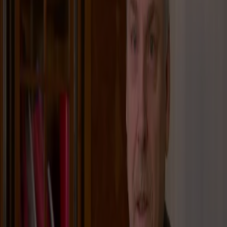
Maxime Meiland treft opvallende schikking met vermeende verkrachter
2:03
Meilandjes: doet de overstap naar RTL afbreuk aan de geloofwaardigheid?
1:43
Code Rose van de Meilandjes staat al twee jaar te koop
0:59
Martien Meiland emotioneel door kerstkoor
0:24
Kerst met de familie Meiland is 24 december te zien
8:23
Emotioneel afscheid: Maxime Meiland over laatste Chateau Meiland-opnames
1:15
Advocaat Peter Schouten reageert op zittingsdatum getuigenis Maxime Meiland
Over Maxime Meiland
Mediapersoonlijkheid Maxime Meiland is net als de rest van de
familie Meiland sinds 2019 niet meer weg te denken van de
Nederlandse televisie. De uitbundige blondine is met name
bekend van het tv-programma '
Chateau Meiland
', waarin ze
samen met haar familie en haar dochtertje Claire gevolgd werd
tijdens hun leven in Frankrijk. Inmiddels woont de familie alweer
een aantal jaar in Nederland, waar de opnames van de
realityserie onverminderd doorgaan.