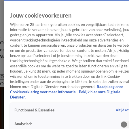
Jouw cookievoorkeuren
Wij en onze
28
partners gebruiken cookies en vergelijkbare technieken 
informatie te verzamelen over jou als gebruiker van onze website(s), jou
gedrag en jouw apparaten. Als je „Alle cookies accepteren” selecteert,
worden trackingtechnologieën ingeschakeld om onze advertenties en
Overzicht
Afleveringen
Tip
Entertainment
BN'ers
TV
Crime
Algemeen
content te kunnen personaliseren, onze producten en diensten te verbet
de redactie
Nieuwsbrief
en om de prestaties van advertenties en content te meten. Als je „Huidi
keuze opslaan” selecteert of je toestemming intrekt, worden deze
Volg Shownieuws
trackingtechnologieën uitgeschakeld. We gebruiken dan enkel functionel
essentiële cookies om de website goed te laten functioneren en veilig te
houden. Je kunt dit menu op ieder moment opnieuw openen om je keuzes
wijzigen of om je toestemming in te trekken door op de link Cookie-
Zoeken
instellingen onder aan de webpagina te klikken. Je selecties zullen overal
Overzicht
Entertainment
Spraakmakend
Reality
Crime
Video's
Afl
Maxime Meiland
binnen onze Digitale Diensten worden doorgevoerd.
Raadpleeg onze
Cookieverklaring voor meer informatie.
Bekijk hier onze Digitale
SBS-ster Maxime Meiland is bekend van de realityserie
Diensten.
'Chateau Meiland'. Samen met haar partner Leroy en dochters
Altijd ac
Functioneel & Essentieel
Claire en Vivé vormt ze een gezin in Noordwijkerhout. Lees hier
meer over Maxime.
Analytisch
Artikelen over Maxime Meiland