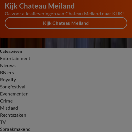
Kijk Chateau Meiland
Ga voor alle afleveringen van Chateau Meiland naar KIJK!
Kijk Chateau Meiland
Categorieën
Entertainment
Nieuws
BN'ers
Royalty
Songfestival
Evenementen
Crime
Misdaad
Rechtszaken
TV
Spraakmakend