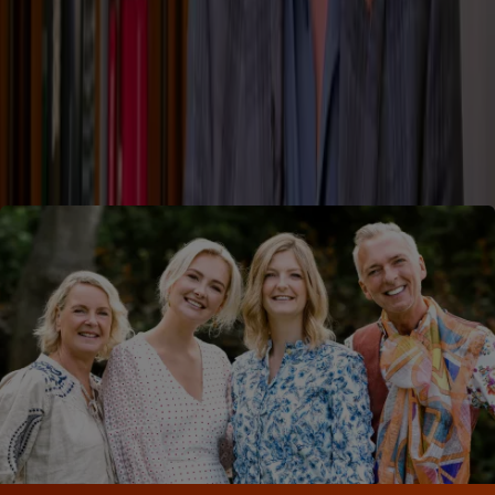
abortusoverweging, maar ook de positieve wending in haar
leven: het moederschap en het ontmoeten van grote liefde
Leroy.
Bekijk de video’s van Maxime, om op de hoogte te blijven van
alle laatste ontwikkelingen binnen de hectische, chaotische,
maar warme familie.