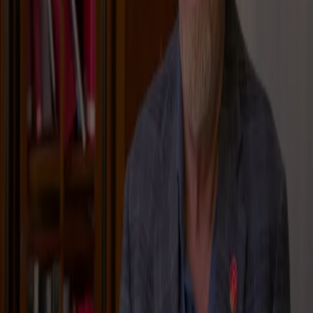
Van seizoen 1 tot nu heeft de Chateau Meiland-kijker de jongste
dochter van
Martien
en
Erica
zien opgroeien tot volwassen
vrouw. Inmiddels is Maxime al een aantal jaar gelukkig met haar
grote liefde Leroy Molkenboer en hebben zij samen dochter
Vivé, die in september 2021 werd geboren. In seizoen 7 van
Chateau Meiland is te zien dat Maxime en Leroy in het
huwelijksbootje stapten.
Hoewel Maxime dagelijks al op de voet gevolgd wordt door
camera’s, is de Chateau Meiland-ster daarnaast zeer actief op
Instagram.
Biografie
Maxime bracht een eigen biografie uit, genaamd ‘Maxime:
Misbruikt, ontspoord en nu... gelukkig!’. Hierin staat haar
levensloop omschreven. Ze vertelt openhartig over de
verkrachting waarvan zij slachtoffer is, het misbruik waarmee ze
te maken kreeg, de ongeplande zwangerschap, de