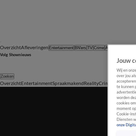
Overzicht
Afleveringen
Tip d
Entertainment
BN'ers
TV
Crime
Algemeen
Volg Shownieuws
Jouw c
Wij en onz
over jou al
Zoeken
accepteren
Overzicht
Entertainment
Spraakmakend
Reality
Crime
Video's
Afl
te kunnen 
advertentie
worden dez
cookies om 
moment opn
Cookie-inst
Diensten w
onze Digit