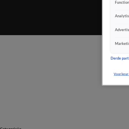
Function
Analyti
Adverti
Marketi
Derde parti
Voorkeur