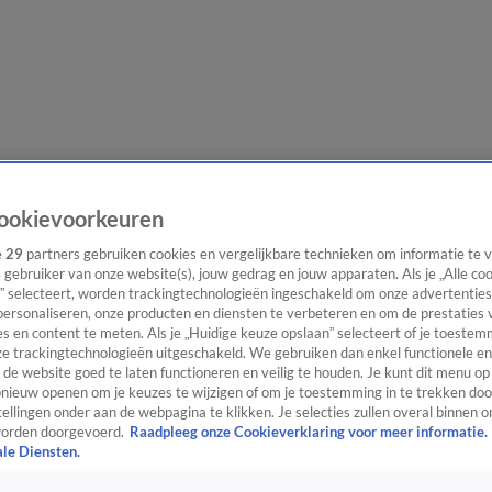
e redactie
Nieuwsbrief
ookievoorkeuren
e
29
partners gebruiken cookies en vergelijkbare technieken om informatie te
s gebruiker van onze website(s), jouw gedrag en jouw apparaten. Als je „Alle co
” selecteert, worden trackingtechnologieën ingeschakeld om onze advertenties
everingen
personaliseren, onze producten en diensten te verbeteren en om de prestaties 
s en content te meten. Als je „Huidige keuze opslaan” selecteert of je toestemm
e trackingtechnologieën uitgeschakeld. We gebruiken dan enkel functionele en
de website goed te laten functioneren en veilig te houden. Je kunt dit menu op
ieuw openen om je keuzes te wijzigen of om je toestemming in te trekken door
ellingen onder aan de webpagina te klikken. Je selecties zullen overal binnen o
orden doorgevoerd.
Raadpleeg onze Cookieverklaring voor meer informatie.
ale Diensten.