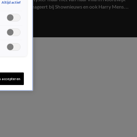
Altijd actief
af. Maxime reageert bij Shownieuws en ook Harry Mens
heeft er wel iets over te zeggen...
s accepteren