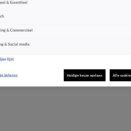
eel & Essentieel
sch
sing & Commercieel
ng & Social media
jen lijst
en beheren
Huidige keuze opslaan
Alle cookie