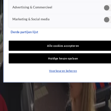
Ruzie tussen Victor Vlam en Tim Hofman escaleert volledig: 'Je verwoest levens!'
Advertising & Commercieel
Tim Hofman liet deze tattoo zetten door de inmiddels overleden Marit uit OML
Over Mijn Lijk waarschuwt voor schaamteloze oplichters: 'Kwetsend'
Marketing & Social media
Tim Hofman en BOOS onder druk na schadeclaim van tien miljoen
Tim Hofman reageert op overlijden Alex de Lange uit Over Mijn Lijk
Derde partijen lijst
Tim Hofman reageert op timing BOOS-podcast rond terugkeer The Voice
Tim Hofman staat stil bij jubileum: 'Of ze nou zin hadden of niet'
Zien: deze BN'ers doen mee aan de 2016-trend
René van der Gijp trekt conclusie na zien van 
Alle cookies accepteren
Toon meer
ontmoeting tussen Tim Hofman en Johan 
Video's over Tim Hofman
Derksen
Huidige keuze opslaan
1:48
Speelt af
Voorkeuren beheren
René van der Gijp trekt conclusie na zien van ontmoeting tussen Tim Hofman en Johan Derksen
8:16
De BOOS-aflevering over familievloggers brengt een hoop teweeg
0:23
OML-Eva openhartig over haar gezondheid
1:09
OML-Eva is door het dolle heen op rode loper Televizier-Ring Gala
1:14
Johan hoopt niet dat Tim Hofman de plek van Khalid inneemt: 'Wat een griezel van een gozer is
dat!'