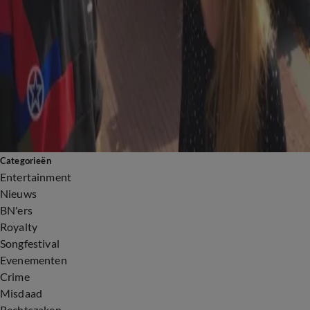
2:04
Tim Hofman doet onthulling over Linda de Mol
2:09
Heeft Dilan Yesilgöz excuses aangeboden aan Tim Hofman? 'Nee, ik vind niet dat dat nodig is'
1:41
Eerste inleidende zitting zaak over over moordplan op Tim Hofman
4:57
Angela de Jong linkt Tim Hofman aan opvolging Khalid Kasem bij Khalid & Sophie
9:52
Tim Hofman vertelt veel details over man die hem wilde vermoorden
7:16
Shownieuws-tafel over moorddreiging Tim Hofman
1:13
Gewapende man wilde Tim Hofman om het leven brengen
Categorieën
Entertainment
Nieuws
BN'ers
Royalty
Songfestival
Evenementen
Crime
Misdaad
Rechtszaken