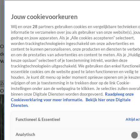
Jouw cookievoorkeuren
Wij en onze
28
partners gebruiken cookies en vergelijkbare technieken 
informatie te verzamelen over jou als gebruiker van onze website(s), jou
gedrag en jouw apparaten. Als je „Alle cookies accepteren” selecteert,
worden trackingtechnologieën ingeschakeld om onze advertenties en
Overzicht
Afleveringen
Tip
Entertainment
BN'ers
TV
Crime
Algemeen
content te kunnen personaliseren, onze producten en diensten te verbet
de redactie
Nieuwsbrief
en om de prestaties van advertenties en content te meten. Als je „Huidi
keuze opslaan” selecteert of je toestemming intrekt, worden deze
Volg Shownieuws
trackingtechnologieën uitgeschakeld. We gebruiken dan enkel functionel
essentiële cookies om de website goed te laten functioneren en veilig te
houden. Je kunt dit menu op ieder moment opnieuw openen om je keuzes
wijzigen of om je toestemming in te trekken door op de link Cookie-
Zoeken
instellingen onder aan de webpagina te klikken. Je selecties zullen overal
Overzicht
Entertainment
Spraakmakend
Reality
Crime
Video's
Afl
Tim Hofman
binnen onze Digitale Diensten worden doorgevoerd.
Raadpleeg onze
Cookieverklaring voor meer informatie.
Bekijk hier onze Digitale
Tim Hofman is een Nederlandse journalist en programmamaker.
Diensten.
Hij werd vooral bekend door zijn programma 'BOOS', waar hij
Altijd ac
Functioneel & Essentieel
misstanden aankaart op een directe en vaak confronterende
manier. Lees hier meer over Tim.
Analytisch
Artikelen over Tim Hofman